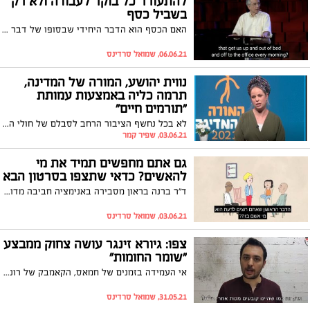
להתעורר כל בוקר לעבודה ולא רק
בשביל כסף
האם הכסף הוא הדבר היחידי שבסופו של דבר מניע אתכם לקום כל בוקר לעבודה? ובכן, לטענת הפסיכולוג האמריקאי בארי שוורץ, מדובר בתפיסה שגויה שיש לשנות אותה. צפו
06.06.21, שמואל סרדינס
נווית יהושע, המורה של המדינה,
תרמה כליה באמצעות עמותת
"תורמים חיים"
לא בכל נחשף הציבור הרחב לסבלם של חולי הדיאליזה בישראל. נווית יהושוע שזכתה השנה בתואר המורה של המדינה, רגשה את המדינה כולה כאשר נודע שבימים אלו היא העניקה תרומה אלטרואיסטית של כליה. בזמן הענקת התעודה היא שהתה בבית החולים לצורך תהליך ההשתלה. צפו בווידאו באתר נס ציונה נט.
03.06.21, שפיר קמר
גם אתם מחפשים תמיד את מי
להאשים? כדאי שתצפו בסרטון הבא
ד"ר ברנה בראון מסבירה באנימציה חביבה מדוע אנו מאשימים את הזולת, כיצד הדבר חותר תחת מערכות היחסים שלנו, ומדוע אנו זקוקים נואשות לצאת מן ההתנהגות הרעילה הזו - צפו
03.06.21, שמואל סרדינס
צפו: גיורא זינגר עושה צחוק ממבצע
"שומר החומות"
אי העמידה בזמנים של חמאס, הקאמבק של רוני דניאל אחרי שנת הקורונה וביטול יום הכיף של חמאס על ידי הפצצות של צה"ל: הסטנדאפיסט גיורא זינגר מסכם את כל ההתרחשויות ממבצע "שומר החומות" בקטע קורע מצחוק מתוך המקלט - צפו
31.05.21, שמואל סרדינס