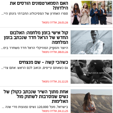
האם הסמארטפונים הורסים את
הילדות?
ספרו האחרון של הפסיכולוג החברתי ג'ונתן היידט, "הדור החרד", מעצב שיחות תרבותיות ומעורר ויכוחים עזים על תפקידם של הסמארטפונים בחברה. בשיחה זו, הוא חוקר כיצד ילדות מבוססת סמארטפון, המוגברת על ידי הורות מגוננת יתר על המידה, מניעה את משבר בריאות הנפש בקרב צעירים. הוא גם בוחן את הדחיפה לאיסור על טלפונים בבתי ספר ואת הצעדים הקונקרטיים שאנו יכולים לנקוט כדי לשפר את הבריאות הנפשית של צעירים ברחבי העולם.
26.01.26, אלדה נתנאל
קול אישי בזמן מלחמה: האלבום
החדש של הראל חדד שנכתב בזמן
המלחמה
היוצר והמפַיק המוזיקלי הראל חדד משחרר בימים אלו את אלבומו החדש יצירה אישית, עמוקה ונוגעת, שנכתבה ברובה במהלך שירות המילואים שלו בעזה ובלבנון בשנתיים האחרונות.
08.01.26, אלדה נתנאל
כשהכי קשה – שם מנצחים
גם כשאתם עייפים, וכואב לכם הראש. אתם צריכים לעשות את זה בכל מקרה. זה מתי שמנצחים אמיתיים מתגלים. תצאו לשם, ותמשיכו לעבוד. תעשו את זה בשבילכם, בשביל המשפחה והחברים שלכם. תמשיכו לעשות את ההחלטות הנכונות, גם כשזה הדבר הכי קשה בעולם. אתם יכולים לעשות את זה. ואל תקשיבו לאף אחד שאומר לכם אחרת. ותמשיכו להגיד לעצמכם בכל יום: "אני אנצח". צפו בסרטון ההשראה :
31.12.25, אלדה נתנאל
אחת מתוך השיר שנכתב כקולן של
נשים שמסרבות לשתוק מול
האלימות
בישראל, מעל 120,000 נשים נפגעות מדי שנה מאלימות פיזית או נפשית. מאחורי כל מספר מסתתר סיפור של פחד, כאב ושתיקה. ב 25.11 יצויין בישראל ובעולם יום המאבק השנתי באלימות כנגד נשים.
04.11.25, אלדה נתנאל