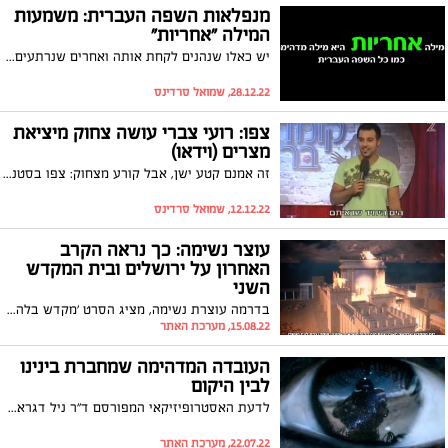
מנפלאות השפה העברית: משמעות
המילה "אחריות"
יש כאלו שנהנים לקחת אותה ואחרים שנרתעים ובורחים ממנה, אבל מה שבטוח הוא שלפעמים פשוט אין ברירה - כן זוהי האחריות! קבלו דרך מעניינת שתגרום לכם לשנות את האופן שבו אתם תופסים את המונח הזה
28.12.22, שמואל סרדינס
צפו: רועי צברי עושה צחוק מיציאת
מצרים (וידאו)
זה אמנם קטע ישן, אבל קורע מצחוק: צפו בסטנדאפיסט רועי צברי עושה צחוק מיציאת מצרים
12.12.22, שמואל סרדינס
עוצר נשימה: כך נראה הקרב
האחרון על ירושלים ובית המקדש
השני
בדרמה עוצרת נשימה, מציג הסרט 'מקדש בלהבות' שנפיק מכון מגל"ים את הטקטיקה הברוטאלית שהפעיל טיטוס ולגיונותיו כדי להכניע את ירושלים הנצורה. הסרט ממחיש באופן ריאלי עד כאב את קרב הגבורה הנואש שניהלו הלוחמים היהודים להגנת עירם האהובה, עד טיפת דמם האחרונה. צפו
15.08.22, מערכת האתר
העובדה המדהימה שמחברת בינינו
לבין היקום
לדעת האסטרופיזיקאי המפורסם ד"ר ניל דגראס טייסון, היקום נמצא בתוך כל אחד ואחת מאיתנו. צפו בהסבר המדעי המרתק שהוא מציג, אשר שהולך לשנות לכם את כל מה שחשבתם שידעתם על עולמנו ועל עצמכם
22.07.22, מערכת האתר