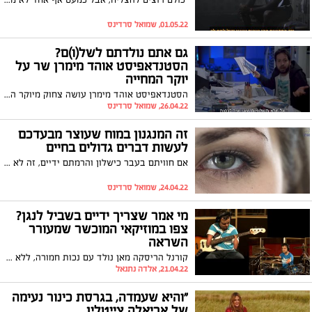
01.05.22, שמואל סרדינס
גם אתם נולדתם לשל(ו)ם?
הסטנדאפיסט אוהד מימרן שר על
יוקר המחייה
הסטנדאפיסט אוהד מימרן עושה צחוק מיוקר המחייה והמיסים הגבוהים, עם אינטרפרטציה מצחיקה-מרירה לשיר "נולדתי לשלום" של עוזי חיטמן. צפו
26.04.22, שמואל סרדינס
זה המנגנון במוח שעוצר מבעדכם
לעשות דברים גדולים בחיים
אם חוויתם בעבר כישלון והרמתם ידיים, זה לא אומר שהיום אינכם מסוגלים להשיג את מבוקשכם ולהצליח בגדול. אולי לא היו לכם הכישורים המתאימים בזמנו, אבל היום כנראה שאתם אנשים שונים ומי אמר שלא מגיע לכם הזדמנות שנייה? צפו בסרטון מעורר מוטיבציה במיוחד
24.04.22, שמואל סרדינס
מי אמר שצריך ידיים בשביל לנגן?
צפו במוזיקאי המוכשר שמעורר
השראה
קורנל הריסקה מאן נולד עם נכות חמורה, ללא שתי ידיים, אך זה לא מנע ממנו להפוך למוזיקאי נמרץ שיודע לנגן על תופים וגם על גיטרה. קורנל פתח ערוץ יוטיוב אליו הוא מעלה את הביצועים המדהימים שלו וזוכה לאהדה רבה בקרב גולשים שרואים בו כהשראה. צפו :
21.04.22, אלדה נתנאל
"והיא שעמדה, בגרסת כינור נעימה
של אריאלה צייטלין