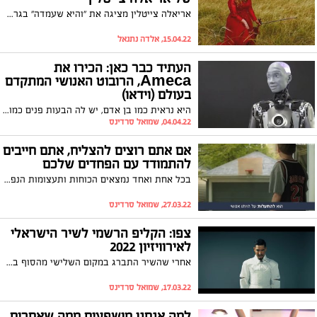
אריאלה צייטלין מציגה את "והיא שעמדה" בגרסה כינור מופלאה ןסוחפת את הנפש עם צלילי הכינור , שתהיה לכם האזנה נעימה וחג שמח
15.04.22, אלדה נתנאל
העתיד כבר כאן: הכירו את
Ameca, הרובוט האנושי המתקדם
בעולם (וידאו)
היא נראית כמו בן אדם, יש לה הבעות פנים כמו של בן אדם ויודעת לנהל שיחה חולין כמו אדם רגיל: הרובוטית Ameca ללא ספק קובעת סטנדרט חדש בעולם הרובוטים האנושיים. צפו
04.04.22, שמואל סרדינס
אם אתם רוצים להצליח, אתם חייבים
להתמודד עם הפחדים שלכם
בכל אחת ואחד נמצאים הכוחות ותעצומות הנפש להתגבר ולהתמודד על הפחדים שצפים ברגע שמתחילים לנוע לעבר המטרות והיעדים שלנו. כך תעשו זאת נכון
27.03.22, שמואל סרדינס
צפו: הקליפ הרשמי לשיר הישראלי
לאירוויזיון 2022
אחרי שהשיר התברג במקום השלישי מהסוף בהימורים, השבוע נחשפה הגרסה החדשה לשיר הישראלי לאירוויזיון 2022 שיבצע מיכאל בן דוד. על ההפקה החדשה היה אמון המפיק פרינס פוקס, שלאחרונה עבד עם סטטיק ובן אל. צפו
17.03.22, שמואל סרדינס
למה אנחנו מושפעים ממה שאחרים