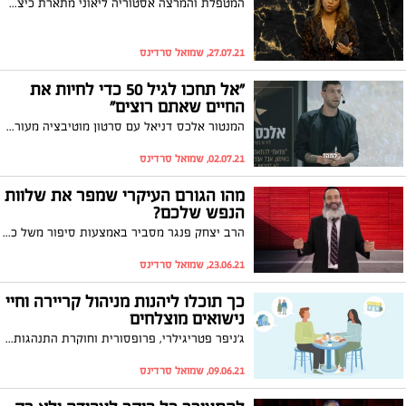
המטפלת והמרצה אסטוריה ליאוני מתארת כיצד הדחקה רגשית עלולה לפגוע בבריאות הגופנית והנשפית של האדם וכיצד יש להתמודד איתה - צפו
27.07.21, שמואל סרדינס
"אל תחכו לגיל 50 כדי לחיות את
החיים שאתם רוצים"
המנטור אלכס דניאל עם סרטון מוטיבציה מעורר השראה שיגרום לכם לרצות להתחיל לחיות את החיים במלואם כבר מהיום. צפו
02.07.21, שמואל סרדינס
מהו הגורם העיקרי שמפר את שלוות
הנפש שלכם?
הרב יצחק פנגר מסביר באמצעות סיפור משל כיצד שליטה על הרגשות מסוגלת להשפיע על מידת האושר הפמינית והשלווה שלנו. צפו
23.06.21, שמואל סרדינס
כך תוכלו ליהנות מניהול קריירה וחיי
נישואים מוצלחים
ג'ניפר פטריגילרי, פרופסורית וחוקרת התנהגות ארגונית, עם טיפים לזוגות עובדים לניהול קריירה וחיי נישואים מוצלחים. צפו
09.06.21, שמואל סרדינס