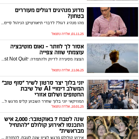
מדוע מנהיגים דגולים מעוררים
בטחון?
מהו מנהיג דגול? לדברי תיאורטיקן הניהול סיימון סייניק, זהו אדם שמעורר בעובדיו תחושת בטחון בטוחים, אדם שמושך את אנשיו אל תוך מעגל האמון. אבל יצירת אמון ותחושת-בטחון - במיוחד בכלכלה לא הוגנת - משמעה אחריות גדולה.
01.11.25, אלדה נתנאל
אסור לך לוותר - נאום מוטיבציה
עוצמתי שווה צפייה
הצצה מסעירה לדיוק ולהתמדה: "You Must Not Quit" סרטון עם פסקול מעצים, קליפים דרמטיים ונרטיב שמעודד להמשיך קדימה אפילו כשקשה. צפו:
11.06.25, אלדה נתנאל
יוני בלוך יצר סרטון לשיר "סוף טוב"
המשלב דימויי AI של שיבת
החטופים ושלום אזורי
המוזיקאי יוני בלוך שחרר השבוע קליפ מרגש לשירו "סוף טוב" באמצעות בינה מלאכותית - AI ומדמה חזרה של כל החטופים לבתיהם, בסרטון הוא מציג מציאות של שלום אזורי ובין היתר מציג את דמותו של דני קושמרו מתרגש עד דמעות עם שובם של החטופים. הלוואי החלום יהפוך למציאות
10.01.25, אלדה נתנאל
שנה לטבח 7 באוקטובר: 2,000 איש
התכנסו לאירוע קולולם "להתחיל
מבראשית"
אירוע קולולם מרגש לציון שנה לטבח, להחזרת החטופים ולזכר נרצחי השבעה באוקטובר וחללי מלחמת חרבות ברזל, במילותיה של נעמי שמר: "מתוך החשיכה אנחנו מבקשים לקום מחר בבוקר ולהתחיל מבראשית."