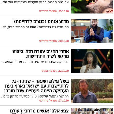
עד כמה חברות המזון פועלות בשקיפות מול הצרכנים והאם במוצר שהוא צמחוני לכל הדעות (כמו מיץ תפוזים למשל) עלולים - לכאורה - להיות תוצרים מן החי? הוולוגר ואושיית הרשת נאס דיילי חושף מידע מטריד במיוחד, שיגרום לכם לבחון טוב טוב את מוצרי המזון לפני שאתם רוכשים אותם. צפו
25.10.20, שמואל סרדינס
מדוע אנחנו נכנעים לדחיינות?
מה גורם לנו לדחיינות? האם זה מחסור בזמן, חוסר חשק, או שמא מדובר בגורם אחר? המנטור אייל אברהם לוי בסרטון מעצים ומרתק, מוכיח כיצד לדחיינות עלולה להיות סיבה אחרת לחלוטין ממה שאי פעם העלנו על הדעת. צפו בדבריו המפתיעים ומעוררי ההשראה
20.10.20, שמואל סרדינס
אחרי החגים עפרה חזה: ביצוע
מרגש לשיר התחדשות
במוזיקה העברית יש שיר שמייצג את התקופה שאחרי החגים והחזרה לשגרה, במהרה בימנו, את ראשית הסתיו ואת תחילתה של השנה החדשה הלכה למעשה. השיר התחדשות בביצוע עפרה חזה שנקרא "התחדשות" מתנגן בימים אלו ללא הפסקה בתחנות הרדיו, באפליקציות המוזיקה וכעת גם אתם מוזמנים להאזין
12.10.20, מערכת האתר
בשל פילוג ושנאה - שנת ה-73
להתיישבות עם ישראל בארץ בעת
העתיקה הייתה פעמיים שנת חורבן
המרצה נתנאל אלינסון טוען בסרטון מרתק כי פילוג ושנאה בתוך עם ישראל הובילו כבר פעמיים לחורבן ולגלות מהארץ. לדבריו, זה אף קרה בשנה ה-73 להקמת המדינה באותה תקופה - השנה בה נמצאת מדינת ישראל הנוכחית. צפו בדבריו המרתקים
07.10.20, שמואל סרדינס
צפו: אלפי אנשים מרחבי העולם