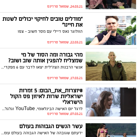
24.03.21, שמואל סרדינס
"מודלים טובים לחיקוי יכולים לשנות
את חיינו"
הוולוגר נאס דיילי עם מסר חשוב - צפו
22.03.21, שמואל סרדינס
מהי גבורה ומה הסוד של מי
שמצליח להפגין אותה שוב ושוב?
אנשי הרבנות הצה"לית יצאו לדבר עם 6 מפקדים בכירים בעורף ובשטח על נושא הגבורה. צפו בתשובותיהם המרגשות ומעוררות ההשראה
17.03.21, שמואל סרדינס
#יוצרות_את_הבום: 5 זמרות
ישראליות שרות לאיזון פס הקול
הישראלי
לרגל יום האישה הבינלאומי, YouTube וגלגלצ חברו יחד לשיתוף פעולה ראשון מסוגו הקורא לאזן את פס הקול הישראלי. במסגרת כך חברו קרן פלס, דורון טלמון, נסרין, נטע ברזילי ועדן דרסו לביצוע משותף לשיר המקורי "בום". ההכנסות מהקלטת השיר יתרמו לעמותת "יסמין" שפועלת לקידום שינוי חברתי וכלכלי עבור נשים יהודיות וערביות בישראל. צפו
07.03.21, שמואל סרדינס
עשר הנשים הגבוהות בעולם
ידעתם שגובהה של האישה הגבוהה בעולם עומד על 234 ס"מ? אלו הן עשר הנשים הגבוהות בעולם - צפו