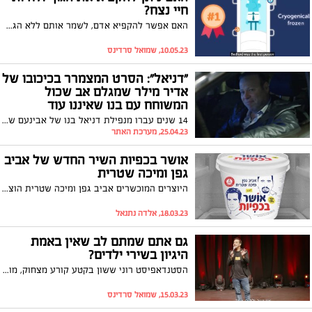
חיי נצח?
האם אפשר להקפיא אדם, לשמר אותם ללא הגבלת זמן, ואז להפשיר אותם? שאנון נ. טסייר חוקרת את האתגרים של שימור ההקפאה האנושית. צפו
10.05.23, שמואל סרדינס
"דניאל": הסרט המצמרר בכיכובו של
אדיר מילר שמגלם אב שכול
המשוחח עם בנו שאיננו עוד
14 שנים עברו מנפילת דניאל בנו של אבינעם שירן בקרב, והאב השכול לא הצליח להביא את עצמו למחוק את מספר הטלפון של בנו המת. יום אחד, כשהטלפון החכם הציע לו להתקשר לדניאל, הוא חשב, "אולי באמת?". הרגע הטכנולוגי הקר הפך לסיפור ואז לסרט קצר שביים נוני גפן בכיכובו של אדיר מילר וששודר בקשת 12. בפוסט שפרסם בפייסבוק, אדיר מילר משתף: "לעשות סרט כזה זו מצווה בשבילי!". צפו
25.04.23, מערכת האתר
אושר בכפיות השיר החדש של אביב
גפן ומיכה שטרית
היוצרים המוכשרים אביב גפן ומיכה שטרית הוציאו השבוע דואט חדש שעוסק במלחמת ההישרדות היומיומית של האזרח הקטן במציאות הקשה בישראל. גפן כתב, הלחין, עיבד והפיק מוזיקלית את השיר. האזינו
18.03.23, אלדה נתנאל
גם אתם שמתם לב שאין באמת
היגיון בשירי ילדים?
הסטנדאפיסט רוני ששון בקטע קורע מצחוק, מוכיח לקהל שלו למה אין באמת היגיון בשירי הילדים שכולנו גדלנו עליהם. צפו
15.03.23, שמואל סרדינס