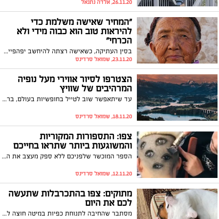
26.11.20, אלדה נתנאל
"המחיר שאישה משלמת כדי
להיראות טוב הוא כבוה מידי ולא
הכרחי"
בסין העתיקה, כשאישה רצתה להיחשב יפהפייה, היה עליה להשיג רגליים קטנות. לכן, אימהות היו מוחצות את כפות רגליהן של בנותיהן במשך שנים כדי שהן יפסיקו לגדול ויישארו קטנות. למרבה המזל, אותה מסורת הסתיימה לפני כ-90 שנה. בלוגר הטיולים ואושיית הרשת נאס דיילי נסע לסין לחפש אחר נשים עם רגליים קטנות שנותרו בחיים. צפו בסרטון ובמסר החשוב בסיומו
23.11.20, שמואל סרדינס
הצטרפו לסיור אווירי מעל נופיה
המרהיבים של שוויץ
עד שיתאפשר שוב לטייל בחופשיות בעולם, ברקע משבר הקורונה העולמי - מוזמנים לצאת לטיול אווירי מעל נופיה הטבעיים והעירוניים של שווייץ. צפו
18.11.20, שמואל סרדינס
צפו: התספורות המקוריות
והמשוגעות ביותר שתראו בחייכם
הספר המוכשר שלפניכם ללא ספק מעצב את התספורות המקוריות והמיוחדות ביותר שתראו בחיים. מה שכן, סביר להניח שהייתם חושבים פעמיים אם לבקר במספרה שלו. צפו
12.11.20, שמואל סרדינס
מתוקים: צפו בהתכרבלות שתעשה
לכם את היום
מסתבר שהחיבה לתנוחת כפיות במיטה חוצה לא רק מגדרים, אלא גם מינים: צפו בהתכרבלות בין שני יצורים מתקתקים, שתעלה לכם חיוך על הפנים ותמלא את ליבכם בחום