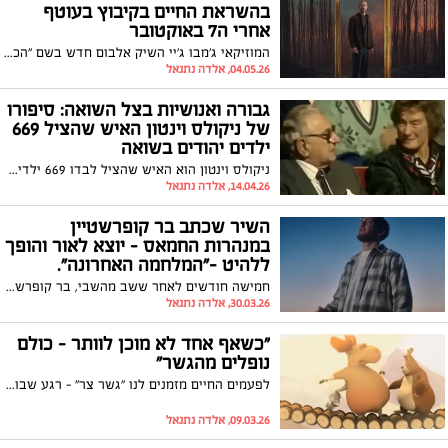
בהשראת החיים בקיבוץ בעוטף
אחרי ה7 באוקטובר
המוזיקאי ג'מבו ג'יי השיק אלבום חדש בשם "הכל טוב", הזמין בכל פלטפורמות הסטרימינג. האלבום נכתב לאחר חזרתו לקיבוץ בעוטף עזה, שמונה חודשים לאחר פינוי התושבים בעקבות אירועי מתקפת 7 באוקטובר. לדבריו, תהליך היצירה החל רק עם שובו הביתה, לאחר תקופה שבה לא הצליח לכתוב כלל. "המציאות שפגשתי בנגב המערבי שאחרי האסון הייתה השראה גדולה – לטוב ולרע", מסר. האלבום מתאר את חיי היומיום של משפחות בעוטף, תחת צל המלחמה, ומשלב סיפורים אישיים מחייו, לצד דמויות ואירועים שפגש בשנתיים האחרונות. בין היתר הוא מתייחס לחיים עם רעייתו וילדיו, ולמורכבות של שגרה בצל מציאות ביטחונית מתמשכת.
04.05.26, אלדה נתנאל
גבורה ואנושיות בצל השואה: סיפורו
של ניקולס וינטון האיש שהציל 669
ילדים יהודים בשואה
ניקולס וינטון הוא האיש שהציל לבדו 669 ילדים יהודים יתומים שהוריהם נרצחו בשואה והבריח אותם מצ'כוסלובקיה לאנגליה, וינטון מצא ליתומים משפחות מאמצות. וינטון שמר את סודו במשך חמישים שנה. אשתו גילתה את הסוד כשמצאה בעליית הגג מחברת עם צילומים ושמות הילדים שניצלו. היא הזמינה את הילדים הניצולים למפגש המרגש הזה. ניקולס וינטון נפטר ב-2015 בגיל 106.
14.04.26, אלדה נתנאל
השיר שכתב בר קופרשטיין
במנהרות החמאס - יוצא לאור והופך
ללהיט -"המלחמה האחרונה".
חמישה חודשים לאחר ששב מהשבי, בר קופרשטיין מוציא יחד עם הזמר אלייצור את השיר החדש "המלחמה האחרונה". מדובר ביצירה מרגשת במיוחד, שנולדה מתוך יומן אישי שבר כתב בזמן שהוחזק במנהרות בעזה, ברגעים הקשים ביותר שעבר.
30.03.26, אלדה נתנאל
"כשאף אחד לא מוכן לוותר – כולם
נופלים מהגשר"
לפעמים החיים מזמנים לנו "גשר צר" – רגע שבו צריך לבחור בין אגו לבין חכמה. כשאנחנו מתעקשים לנצח בכל מחיר, אנחנו עלולים להפסיד הרבה יותר. לפעמים דווקא מי שמוכן לזוז צעד אחד אחורה – הוא זה שמתקדם הכי רחוק.
09.03.26, אלדה נתנאל