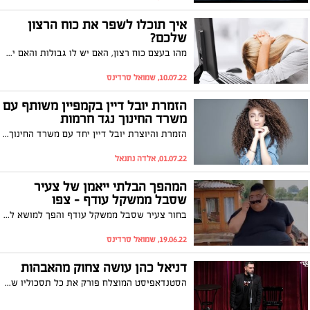
איך תוכלו לשפר את כוח הרצון
שלכם?
מהו בעצם כוח רצון, האם יש לו גבולות והאם ישנן דרכים בהן נוכל לשפר אותו? צפו
10.07.22, שמואל סרדינס
הזמרת יובל דיין בקמפיין משותף עם
משרד החינוך נגד חרמות
הזמרת והיוצרת יובל דיין יחד עם משרד החינוך משיקים קמפיין נגד חרמות בין ילדים באלימות בבתי הספר היא עושה זאת בפוסט באינסטגרם כשהיא משתפת בחוויה מהילדות שלה
01.07.22, אלדה נתנאל
המהפך הבלתי ייאמן של צעיר
שסבל ממשקל עודף – צפו
בחור צעיר שסבל ממשקל עודף והפך למושא ללעג החליט לעשות שינוי של 180 מעלות בחיים. אחרי המון עבודה קשה ויזע ודמעות - צפו במהפך הבלתי ייאמן ומעורר ההשראה שהוא עשה
19.06.22, שמואל סרדינס
דניאל כהן עושה צחוק מהאבהות
הסטנדאפיסט המוצלח פורק את כל תסכוליו של אבא צעיר בקטע סטנדאפ קורע מצחוק - צפו