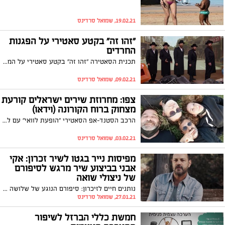
19.02.21, שמואל סרדינס
"זהו זה" בקטע סאטירי על הפגנות
החרדים
תכנית הסאטירה "זהו זה" בקטע סאטירי על המהומות האחרונות שפרצו על ידי גורמים בציבור החרדי - באמצעות גרסת כיסוי הומוריסטית לשיר "גבעת התחמושת". צפו
09.02.21, שמואל סרדינס
צפו: מחרוזת שירים ישראלים קורעת
מצחוק ברוח הקורונה (וידאו)
הרכב הסטנד-אפ הסאטירי "הופעת לוואי" עם לקט שירי קורונה קורע מצחוק לרגל הסגר השלישי. הילד בן ה-30 עם החום הגבוה משירו של אהוד בנאי ששוכב בבית הוריו ולא יודע שהם בקבוצת סיכון, ערימת החבר'ה מ"אגדת דשא" של אריק איינשטיין ששוכבת על הדשא ומקבלת דו"ח ועוד. צפו בלקט השירים הקורע מצחוק
03.02.21, שמואל סרדינס
מפיסות נייר בגטו לשיר זכרון: אקי
אבני בביצוע שיר מרגש לסיפורם
של ניצולי שואה
נותנים חיים לזיכרון: סיפורם הנוגע של שלושה ילדים בגטו טרזין מקבל לראשונה חיים בביצוע ייחודי. הודות לתורם אנונימי של קרן היסוד, הטקסט שנכתב בידי שורד אחד שנותר בחיים, הופק ומבוצע לראשונה על ידי האמן אקי אבני לרגל יום השואה הבינלאומי
27.01.21, שמואל סרדינס
חמשת כללי הברזל לשיפור