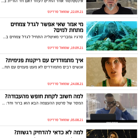
אינסטלטור אחד החליט לעזור לאם חד הורית במצוקה ולתקן את בעיות האינטלציה החמורות שהיו בביתה, רק שהוא לא ידע ש-25 אחרי, הטובה תחזור אליו באחד הרגעים המשמעותיים בחייו. צפו במוסר ההשכל החשוב והמרגש
22.09.21, שמואל סרדינס
מי אמר שאי אפשר לגדל צמחים
מתחת למים?
סרגיו גמבריני מאיטליה התחיל לגדל צמחים בחווה תת ימיתכבדיחה, אבל מהר מאוד הוא גילה שזה אכן עובד. הולוגר נס דיילי, יצא לראות מקרוב כיצד גדלים הצמחים בחווה התת ימית הראשונה בעולם. צפו בוידאו המרתק
19.09.21, שמואל סרדינס
איך מתמודדים עם ריקנות פנימית?
אנשים רבים מתמודדים לא מעט פעמים עם תחושת ריקנות פנימית לא מוסברת, זאת על אף שלכאורה לא חסר להם דבר בחיים. למה זה כך, מה הסיבה לאותה תחושת ריקנות והאם יש דרך אמיתית ויעילה להתמודד איתה? צפו
24.08.21, שמואל סרדינס
למה חשוב לקחת חופש מהעבודה?
המסר של סרטון ההעצמה הבא הוא ברור וחד: השתחררו מהלחץ שהעבודה מטילה על חייכם וקחו יותר זמן לעצמכם, כדי לעשות את הדברים שאתם אוהבים ולהיות עם האנשים הקרובים והחשובים לכם ביותר. התועלת שתצמח לכם יכולה להיות גדולה פי כמה מונים מעוד יום עבודה שרק יילך וישחק אתכם...צפו
05.08.21, שמואל סרדינס
למה לא כדאי להדחיק רגשות?