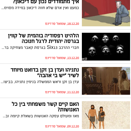
איך מתמודדים נכון עם דיכאון?
כמעט ואין אדם שלא חווה דיכאון במידה מסוימת במהלך חייו, כשרובנו לא תמיד מצליחים לזהות כי אכן מדובר בדיכאון ולרוב גם לא יודעים כיצד להתגבר עליו. הסרטון שלפניכם, לא רק מציג את תחושת הדיכאון בדרך שיכולה להוות קריאת השכמה לרבים שסובלים ממנה, אלא גם מראה כיצד אפשר להתמודד איתה נכון וכמה יפים החיים יכולים להיות אחרי שעושים זאת. צפו
18.12.20, שמואל סרדינס
הלהיט רפסודיה בוהמית של קווין
בגרסה יהודית לרגל חנוכה
חברי ההרכב Six13 בגרסת קאבר מצחיקה ברוח חנוכה ללהיט האהוב רפסודיה בוהמית של להקת קווין. צפו
13.12.20, שמואל סרדינס
נתניהו ועדן בן זקן בדואט מיוחד
לשיר "יש בי אהבה"
עדן בן זקן וראש הממשלה בנימין נתניהו, בביצוע מיוחד לשיר מלא התקווה והאופטימיות "יש בי אהבה" של אריק איינשטיין ז"ל. כל הכנסות השיר ייתרמו ישירות לעמותת "כן לזקן"
11.12.20, שמואל סרדינס
האם קיים קשר משפחתי בין כל
האנושות?
מאז ומעולם עסקה האנושות בשאלת קיומה ובתהייה מניין הכל התחיל. הסרטון המרתק שלפניכם מוכיח בפשטות עד כמה לעובדה שלכולנו יש אב קדמון אחד יש סיכוי סביר. אז האם קיים קשר משפחתי בין כולנו? צפו
09.12.20, שמואל סרדינס