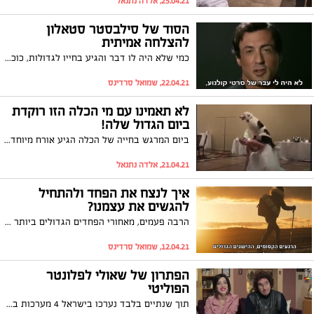
25.04.21, אלדה נתנאל
הסוד של סילבסטר סטאלון
להצלחה אמיתית
כמי שלא היה לו דבר והגיע בחייו לגדולות, כוכב הקולנוע סילבסטר סטאלון משתף במה שהנחה אותו בדרך להצלחה. צפו בדבריו מעוררי ההשראה
22.04.21, שמואל סרדינס
לא תאמינו עם מי הכלה הזו רוקדת
ביום הגדול שלה!
ביום המרגש בחייה של הכלה הגיע אורח מיוחד שהקדיש לה ריקוד סולו מרגש צפו :
21.04.21, אלדה נתנאל
איך לנצח את הפחד ולהתחיל
להגשים את עצמנו?
הרבה פעמים, מאחורי הפחדים הגדולים ביותר שלנו, מסתתרות דווקא ההזדמנויות הגדולות להגשמה העצמית שלנו. אלסי מערוץ היוטיוב Step By Step עם מסר חשוב ומעורר השראה במיוחד - צפו
12.04.21, שמואל סרדינס
הפתרון של שאולי לפלונטר
הפוליטי
תוך שנתיים בלבד נערכו בישראל 4 מערכות בחירות, אולם התחושה שבעיית המחלוקות בעם הנבחר עוד רחוקה מלהיפתר. לשאולי (אסי כהן, "ארץ נהדרת") פתרון משלו: "מלחמת אזרחים". זו אמנם סאטירה, אך המסר בין המילים עוצמתי ביותר! צפו