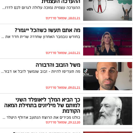
ההערכה העצמית
ההערכה עצמית נמוכה עלולה לגרום לכם לדרוך במקום ואף להיות הרסנית בהקשר של מידת האושר שלכם, בייחוד כשמדובר בהשגת מטרות ויעדים. קבלו את חמשת הכללים של אלסי זיסלמן לשיפור ההערכה העצמית שלכם
18.01.21, שמואל סרדינס
מה אתם תעשו כשהכל ייגמר?
בחודש נובמבר האחרון שחררה שרית חדד את הסינגל החדש "כשהכול יגמר" שמדבר על התקופה שאחרי הקורונה. את השיר המרגש לקחה המורה ציפי ויחד עם מילותיו היא הפיקה בכלל סרטון המיועד לתרגול קריאה לתלמידיה, אך התוצאה, עם כמה שזה מפתיע, מרגשת ומקסימה להפליא. צפו
14.01.21, שמואל סרדינס
משל הזבוב והדבורה
מה תעדיפו להיות - זבוב שנמשך לזבל או דבורה שנמשכת לצוף של הפרחים? צפו במשל המרתק מפיו של שון אלרועי לוי
09.01.21, שמואל סרדינס
כך הביא המלך ליאופלד השני
למותם של מיליונים בתחילת המאה
הקודמת
כולנו מכירים את הרוצח הנתעב אדולף היטלר שהביא למותם של מיליוני יהודים ואחרים במהלך מלחמת העולם השנייה, אך כמה מאתנו שמעו על המלך ליאופלד השני של בלגיה שגרם בחייו למותם של כחצי מאוכלוסיית מדינת קונגו שבאפריקה, שהייתה בבעלותו הפרטית במשך שנים? צפו
29.12.20, שמואל סרדינס