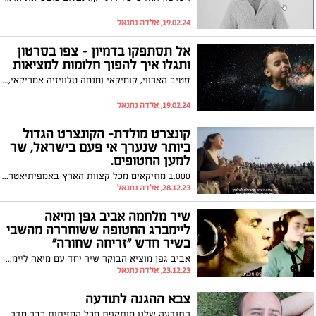
19.02.24, אלדה נתנאל
אל תסתפקו בדמיון - צפו בסרטון
ותגלו איך להפוך חלומות למציאות
סטיב הארווי, קומיקאי ומנחה טלוויזיה אמריקאי, מוריד לרגע את מסכת הצחוק שלו ומסביר בצורה ברורה וממלאת השראה את משנתו שלו – ״אם תדמיינו, אין זו אגדה״.
19.02.24, אלדה נתנאל
קונצרט מולדת- הקונצרט הגדול
ביותר שנערך אי פעם בישראל, שר
למען החטופים.
1,000 מוזיקאים מכל קצוות הארץ באמפיתיאטרון קיסריה ובהשתתפות משפחות החטופים, בזעקה המונית אל העולם להחזרת החטופים הביתה! הפקה: טליה ירום Talya Yarom Eventmaker עיבוד מוזיקלי: ערן מיטלמן Eran Mitelman בימוי: דני קסון ושילו
28.12.23, אלדה נתנאל
שיר מלחמה אביב גפן ומיאה
ליימברג החטופה ששוחררה מהשבי
בשיר חדש "זריחה שחורה"
‏אביב גפן מוציא הבוקר שיר יחד עם מיאה ליימברג, מוזיקאית בת 17 ששוחררה מהשבי בעזה לאחר 53 ימים. שניהם מופיעים יחד בשיר חדש בשם "זריחה שחורה" שמתאר את ההתמודדות של עם ישראל עם אירועי המלחמה מאז 7 באוקטובר. גפן הבוקר " נערים ונערון והמוות שרדף למרחקים, "זריחה שחורה" סינגל חדש ותודה למיאה על האור שלה"
23.12.23, אלדה נתנאל
צבא ההגנה לתודעה
התודעה שלנו מותקפת מכל החזיתות כבר חדרו אליה מחבלים וצילקו אותה בזוועות הנזק בלתי נמנע וספק אם הפיך אבל צבא הגנה לתודעה לא יכול לתת לזה להמשיך הוא צריך להציב גבולות גזרה לבחון מה נכון שיכנס ומה יותר מדי רע התודעה האישית כל כך יקרה אם ניתן לה להזדעזע עוד ועוד ועוד ועוד לא נצליח לישון, לא נצליח לעמוד אף אחד בעולם לא יכול לשמור על התודעה שלנו חוץ מעצמינו.זהו צו השעה להתגייסות מלאה של צבא ההגנה לתודעה- צפו