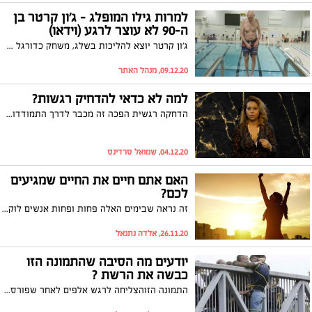
למרות גילו המופלג - ג'ון קרטר בן
ה-90 לא עוצר לרגע (וידאו)
ג'ון קרטר יוצא להליכות בשלג, משחק כדורגל עם בני משפחתו, הולך לחדר כושר 5 פעמים בשבוע ורוכב על אופניים באופן קבוע. הוא שומר על בריאותו ועל גישה חיובית לחיים שבזכותם הוא מסוגל לקיים שגרת יום שגם צעירים בני 30 יקנאו בה. צפו בסבא "הכי אקסטרים בעולם"
09.12.20, מנהל האתר
למה לא כדאי להדחיק רגשות?
הדחקה רגשית הפכה זה מכבר לדרך התמודדות עם סיטואציות שונות בחברה שלנו כיום. המטפלת והמרצה אסטוריה ליאוני בסרטון מרתק, מונה 7 סיבות מדוע לא כדאי להדחיק רגשות. צפו
04.12.20, שמואל סרדינס
האם אתם חיים את החיים שמגיעים
לכם?
זה נראה שבימים האלה פחות ופחות אנשים לוקחים אחריות על החיים שלהם. פחות ופחות אנשים שולטים ברגשות שלהם. האם אתם מאמינים שהכול קורה מסיבה מסוימת שמועילה לכם בדרך כלשהי? הדרך שבה אנחנו מרגישים כלפי כל דבר בחיינו...הוא החיים שלנו! על מנת להצליח בחיים ולהיות מאושרים אנחנו צריכים למלא את החיים שלנו בכמה שיותר מילים חיוביות שכאלה, וכך תרגישו אחרי הצפייה בסרטון , תהנו
26.11.20, אלדה נתנאל
יודעים מה הסיבה שהתמונה הזו
כבשה את הרשת ?
התמונה הזוהצליחה לרגש אלפים לאחר שפורסמה ברשתות החברתיות , הסיבה לכך היא שהאדם שניצב בתמונה הוא צעיר שלוקה בנפשו החליט לקפוץ מגשר לונדון, אך עוברי אורח אכפתיים שעברו במקום החליטו לסכל את מזימתו והצליחו להצילו.