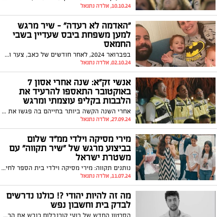
10.10.24, אלדה נתנאל
"האדמה לא רעדה" – שיר מרגש
למען משפחת ביבס שעדיין בשבי
החמאס
בפברואר 2024, לאחר חודשים של כאב, צער ותסכול על רקע חטיפת בני משפחת ביבס לעזה, יצא לאור השיר "האדמה לא רעדה". השיר, שנכתב על ידי אוריה יחבס והוקדש למשפחת ביבס, הפך לסמל של תקווה והתמודדות עם המציאות הקשה של החטופים בעזה
02.10.24, אלדה נתנאל
אנשי זק"א: שנה אחרי אסון 7
באוקטובר התאספו להרעיד את
הלבבות בקליפ עוצמתי ומרגש
אחרי השנה הקשה ביותר בחייהם בה פגשו את הזוועות הנוראיות ופעלו בגבורה עילאית התאספו יחד מתנדבי זק"א מכל רחבי הארץ לתת ללב להשמיע את קולו ולנשמה לפרוט על מיתריה. כי כשנגמרות המילים פורצת המנגינה.
27.09.24, אלדה נתנאל
מירי מסיקה וילדי ממ"ד שלום
בביצוע מרגש של "שיר תקווה" עם
משטרת ישראל
נותנים תקווה: מירי מסיקה וילדי בית הספר לחינוך מיוחד ממ"ד שלום בפתח תקווה בביצוע מרגש ל"שיר תקווה" יחד עם לוחמי יחידת מתפ"א של משטרת ישראל ו"ניידת המשאלות" של משטרת ישראל. לשיר הצטרפה תלמידת בית הספר, מעיין מנגדי, ומשפחתה השכולה, שאיבדו את דור מנגדי ז"ל שנפל עם 7 לוחמים נוספים בקרבות על קיבוץ בארי ב 7.10.23 מחוז תל אביב - משרד החינוך מירי מסיקה - Miri Mesika הפקה וניהול מוזיקלי: Kobi Oved
11.07.24, אלדה נתנאל
מה זה להיות יהודי ?! כולנו נדרשים
לבדק בית וחשבון נפש
הסרטון החדש של רועי קורנבלום כובש את הרשת ומציג שאלה אחת חשובה להתבוננות פנימית מה זה להיות יהודי ? שווה צפייה