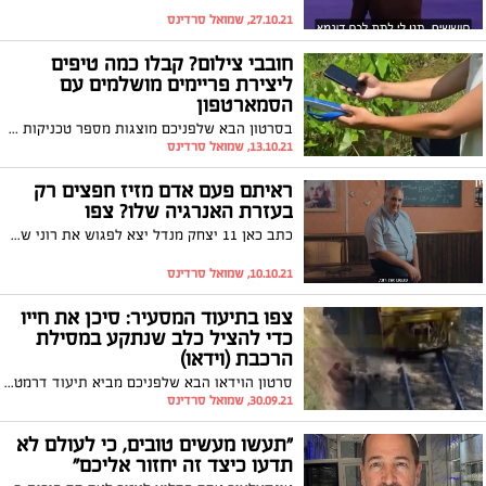
27.10.21, שמואל סרדינס
חובבי צילום? קבלו כמה טיפים
ליצירת פריימים מושלמים עם
הסמארטפון
בסרטון הבא שלפניכם מוצגות מספר טכניקות צילום ליצירת פריימים מושלמים באמצעות הסמארטפון בלבד. בין אם אתם חובבי צילום ובין אם לא, זה בטוח יפתח לכם את הראש - צפו
13.10.21, שמואל סרדינס
ראיתם פעם אדם מזיז חפצים רק
בעזרת האנרגיה שלו? צפו
כתב כאן 11 יצחק מנדל יצא לפגוש את רוני שמצליח להזיז חפצים בלי לגעת בהם - רק באמצעות איזון אנרגטי שהוא יוצר בין שתי הידיים שלו. בנוסף אליו מנדל פוגש גם בתמי שיכולה לראות את שרשרת הדורות ומסייעת לאנשים בעיות של זיווג ומינוס בבנק בעזרת יעוץ והכוונה רוחנית. צפו
10.10.21, שמואל סרדינס
צפו בתיעוד המסעיר: סיכן את חייו
כדי להציל כלב שנתקע במסילת
הרכבת (וידאו)
סרטון הוידאו הבא שלפניכם מביא תיעוד דרמטי של אדם המסכן את חייו כדי להציל כלב שהסתבך עם הרצועה במסילת הרכבת, רגע לפני שזו חולפת במקום. צפו ברגע המסעיר
30.09.21, שמואל סרדינס
"תעשו מעשים טובים, כי לעולם לא
תדעו כיצד זה יחזור אליכם"