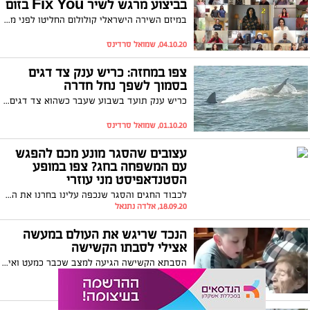
בביצוע מרגש לשיר Fix You בזום
במיזם השירה הישראלי קולולום החליטו לפני מספר חודשים לפנות אל אוהבי השירה בארץ ובעולם כדי לייצר שיתוף פעולה דיגיטלי. הם זכו להיענות עולמית מגוונת במיוחד והקליטו ביחד את השיר Fix You של להקת Coldplay בהשתתפות לא פחות מ5,000 איש ואישה מ-66 מדינות שונות. צפו בביצוע המרגש
04.10.20, שמואל סרדינס
צפו במחזה: כריש ענק צד דגים
בסמוך לשפך נחל חדרה
כריש ענק תועד בשבוע שעבר כשהוא צד דגים בשפך נחל חדרה - צפו במחזה המרהיב
01.10.20, שמואל סרדינס
עצובים שהסגר מונע מכם להפגש
עם המשפחה בחג? צפו במופע
הסטנדאפיסט מני עוזרי
לכבוד החגים והסגר שנכפה עלינו בחרנו את הסרטון הקצר הבא לפוגג את העצבות המתלווה לצורה בה נחגוג את החגים ונבחר לראות בפרספקטיבה אחרת שיש גם דברים טובים ומצחיקים הסרטון הבא קטע קצר ומצחיק שכדאי לכם לראות לפני החג
18.09.20, אלדה נתנאל
הנכד שריגש את העולם במעשה
אצילי לסבתו הקשישה
הסבתא הקשישה הגיעה למצב שכבר כמעט ואיננה מתפקדת, מה שמקשה עליה אפילו לאכול את ארוחת הצהריים. נכדה הצעיר לא נשאר אדיש והחליט לעשות עבורה מעשה אצילי. צפו ברגעים המרגשים
15.09.20, אלדה נתנאל