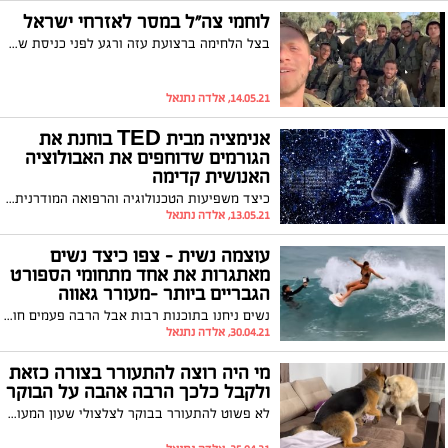
לוחמי צה"ל במסר לאזרחי ישראל
בצל הלחימה ברצועת עזה ורגע לפני כניסת שבת לוחמי צה"ל שעושים ימים כלילות להגן על אזרחי מדינת ישראל במסר לכולם
14.05.21, אלדה נתנאל
אנימציה מבית TED בוחנת את
הגורמים שדוחפים את האבולוציה
האנושית קדימה
כיצד משפיעות הטכנולוגיה והרפואה המודרנית על המנגנון העתיק של הברירה הטבעית, והאם יש גורמים נוספים המשפיעים על האבולוציה שלנו? לורנס הרסט חוקר שווה צפייה
13.05.21, אלדה נתנאל
עוצמה נשית - צפו כיצד נשים
מאתגרות את אחד מתחומי הספורט
הגבריים ביותר -מעורר גאווה
נשים ניחנו בתוכנות רבות אבל הרבה פעמים חושבים שספורט אתגרי ואקסטרים הוא מחוץ לתמונה אז נכון שיש נשים עדינות אך גם יש כאלה שיש להן אומץ ותעוזה ושום דבר לא עומד בפני הרצון והן ההוכחה שאין תחומים ששיכים למגדר ואם רק תעזי תצליחי . סרטון מקסים שיגרום לכם להעריץ נשים
30.04.21, אלדה נתנאל
מי היה רוצה להתעורר בצורה כזאת
ולקבל כלכך הרבה אהבה על הבוקר
לא פשוט להתעורר בבוקר לצלצולי שעון המעורר , אך אם היתה לכם הזדמנות להתעורר ולקבל אהבה כזו בוודאי גם אתם הייתם קמים עם חיוך.. צפו ותהנו