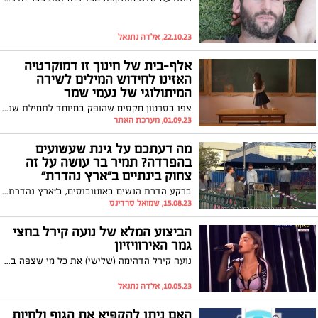
22.10.23, אלדה נתנאל
אלף-בית של חינוך זו דמוקרטיה
האזינו לחידוש המילים לשירה
המיתולוגי של נעמי שמר
צפו בסרטון מקסים שהופק במיוחד לתחילת שנת הלימודים עם מסר לחזק את צוותי החינוך ולהזכיר ששנת הלימודים הקרובה צריכה לעסוק בלימוד ערכים ליברלים, דמוקרטים והומניסטים ובחינוך לשוויון וסובלנות. שנת לימודים טובה ומוצלחת גם לכל התלמידים והתלמידות ולצוותי ההוראה והחינוך
01.09.23, מערכת האתר
מה דעתכם על גינת שעשועים
בהפרדה? תמיר בר עושה על זה
צחוק בינתיים ב"ארץ נהדרת"
ברקע הדרת הנשים באוטובוסים, ב"ארץ נהדרת" של קשת 12 יצרו מערכון שעושה צחוק מהמצב בכיכובו של תמיר בר שמגלם דמות של פקח שכל תפקידו לוודא שההפרדה בגן השעשועים ממומשת: "אדם וחווה היו ביחד בגן וראינו איך זה נגמר. אם היה שם פקח עד היום היינו בגן עדן". צפו
15.08.23, שמואל סרדינס
הביצוע המלא של נועה קירל בחצי
גמר האירוויזיון
נועה קירל הדהימה (שלישי) את כל מי שצפה בחצי הגמר האירוויזיון הלהיט "יוניקורן", עד כדי כך שהיא העפילה לגמר האירוויזיון. צפו בביצוע הפנומנל:
10.05.23, אלדה נתנאל
האם ניתן להקפיא את הגוף ולחיות