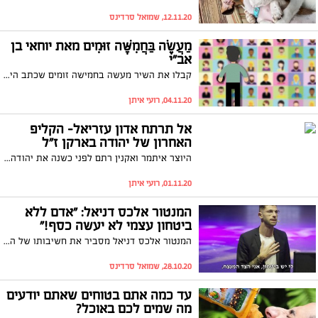
12.11.20, שמואל סרדינס
מַעֲשֶׂה בַּחֲמִשָּׁה זוּמִים מאת יוחאי בן
אב"י
קבלו את השיר מעשה בחמישה זומים שכתב היוצר יוחאי בן אב"י ממושב הזורעים, ליד טבריה. בהשראת הקלאסיקה "מעשה בחמישה בלונים" מאת מרים רות, הוא כתב שיר כובש ברוח הימים האלו שמספר בצורה חביבה את מה שקורה לכולנו באפליקציית הזום.
04.11.20, רועי איתן
אל תרתח אדון עזריאל- הקליפ
האחרון של יהודה בארקן ז"ל
היוצר איתמר ואקנין רתם לפני כשנה את יהודה בארקן ז"ל לצילום קליפ לשיר שהנושא המרכזי שלו הוא פיוס חברתי. יהודה בארקן שחק בקליפ את עזריאל, כמעט 50 שנה אחרי הסרט חגיגה בסנוקר, בתפקיד ירקן. ואתם מוזמנים לצפות בקליפ וליהנות שוב מיהודה בארקן ומעזריאל.
01.11.20, רועי איתן
המנטור אלכס דניאל: "אדם ללא
ביטחון עצמי לא יעשה כסף!"
המנטור אלכס דניאל מסביר את חשיבותו של הביטחון העצמי בדרך להצלחה. לדבריו, אדם ללא ביטחון עצמי לא יכול לעשות כסף. דניאל: "אף אחד לא נולד עם ביטחון עצמי, ביטחון עצמי זה משהו שנוצר ברגע שאתה עושה את הדבר שאתה מפחד ממנו". צפו
28.10.20, שמואל סרדינס
עד כמה אתם בטוחים שאתם יודעים
מה שמים לכם באוכל?