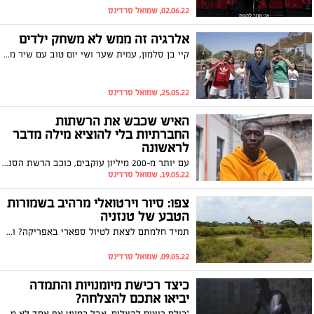
02.06.22, שמואל סרדינס
אלרגיה זה ממש לא משחק ילדים
קיי בן סלמון, עמית שער ושי יום טוב עם שיר מרגש וחשוב להעלאת המודעות לאלרגיות - צפו
25.05.22, שמואל סרדינס
האיש שכבש את הרשתות
החברתיות בלי להוציא מילה מדבר
לראשונה
עם יותר מ-200 מיליון עוקבים, כוכב הרשת הסנגלי-איטלקי קאבי לאמה כבש את הרשתות החברתיות בכל רחבי העולם - מבלי להוציא מילה מהפה! הוולוגר הערבי-ישראלי, נאס מנאס דיילי יצא לפגוש אותו פנים אל פנים. צפו
19.05.22, שמואל סרדינס
צפו: סיור וירטואלי מרהיב בשמורות
הטבע של טנזניה
תמיד חלמתם לצאת לטיול ספארי באפריקה? ובכן, עד שהחלום יתגשם, אתם מוזמנים לצאת לטיול וירטואלי מרהיב בשמורות הטבע של טנזניה, שיעורר בכם את החשק לארוז תיק ולעלות על הטיסה הקרובה. צפו
09.05.22, שמואל סרדינס
כיצד רכישת מיומנויות והתמדה
יביאו אתכם להצלחה?
"כולם רוצים להצליח, אבל כמעט אף אחד לא מבין שהצלחה היא תהליך ולא משהו שאתה עושה פעם אחת ומסיים אותו": צפו בסרטון מעורר השראה על הקשר בין רכישת מיומנויות והתמדה להצלחה