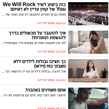
כזה ביצוע לשיר We Will Rock
You של קווין עדיין לא ראיתם
מאות נגנים וזמרים התקבצו לביצוע המוני של השיר והרי לפניכם התוצאה המרהיבה...צפו
02.01.22, שמואל סרדינס
איך להתגבר על מכשולים בדרך
להגשמת המטרות?
למי אין חששות ופחדים שצצים מיד כשמתחילים לחשוב על מטרה או יעד שאנו חולמים להגשים? ובכן, כך תוכלו להכין את עצמכם מראש להתמודדות איתם
19.12.21, שמואל סרדינס
כך תציבו גבולות לילדים ללא
מאבקי כוח (וידאו)
איך להציב גבולות לילדים ועדיין להישאר הכי קרובים ומחוברים בלי מאבקי כח ועימותים? מדריכת ההורים והיועצת החינוכית מיכל ברנהם, עם שלושת השלבים ליצירת גבולות מקרבים עם הילדים - צפו
16.12.21, שמואל סרדינס
אתם מאמינים באהבה?
חישגד יצאו לפני כמה ימים עם פרסומת לא רגילה והתסריט שלה עולה על כל דמיון! נכון שזו רק פרסומת אחרי הכל, אבל לנו היא עשתה את זה...צפו
08.12.21, שמואל סרדינס