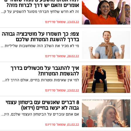
אומרים והאם יש דרך לברוח מזה?
זה לא חדש שלחץ חברתי מסוגל להשפיע על קבלת ההחלטות שלנו ולעתים אפילו על ההצלחה שלנו בדבר מסוים. עד לאילו רמות הקול של הסביבה שלנו יכול להגיע והאם יש דרך לברוח מזה? צפו
13.03.22, שמואל סרדינס
צפו: כך תשמרו על מוטיבציה גבוהה
בדרך להשגת המטרות שלכם
מי לא מכיר את השלב הזה שמחשבות שליליות מתחילות לכרסם בכוח הרצון שלנו ומרחיקות אותנו עוד ועוד מהיעדים שהצבנו לעצמנו. הכלים הבאים שבסרטון יסייעו לכם להתמודד עם אותן המחשבות, לטפח הערכה עצמית ולשמור על מוטיבציה גבוהה בדרך להשגת המטרות שלכם. צפו
28.02.22, שמואל סרדינס
איך להתגבר על מכשולים בדרך
להגשמת המטרות?
למי אין שאיפות ומטרות בחיים, אולם הדרך להשגתם לא תמיד פשוטה ולעתים אף רצופה מכשולים. כך תעשו את זה נכון - צפו
13.02.22, שמואל סרדינס
8 דברים שאנשים עם ביטחון עצמי
גבוה לא יעשו בחיים (וידאו)
אם אתם עובדים על הביטחון העצמי שלכם, הינה לכם 8 דברים שלא כדאי לכם לעשות
01.02.22, שמואל סרדינס