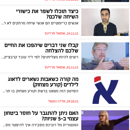
כיצד תוכלו לשפר את כישורי
השיחה שלכם?
אנשים כריזמטיים הם אנשי שיחה מרתקים לא רק בגלל שהם יודעים איך לדבר, אלא גם בגלל שהם יודעים איך להקשיב. בסרטון שלפניכם יועץ התקשורת משה כהן מלמד 2 שיטות להקשבה שיגרמו לאנשים להתחבר אליכם, להרגיש שאתם באמת מקשיבים להם ולהיפתח בפניכם. צפו
24.11.21, שמואל סרדינס
קבלו שני דברים שיהפכו את החיים
שלכם להצלחה
רוצים להיות מצליחנים? לפי ד"ר עובד קרבצ'יק קודם כל עליכם להבין במה אתם טובים. אחר כך תצטרכו לצרף לעצמכם את האנשים הנכונים שטובים במה שאתם פחות טובים בו כדי להגיע למטרה שהצבתם לעצמכם. צפו במסר החשוב
01.11.21, שמואל סרדינס
מה קורה כשאבות נשארים לדאוג
לילדים (קורע מצחוק)
הסרטון הזה מצאנו ברשת וקורע מצחוק בו תראן איך אבות ששומרים על ילדיהם מוצאים שיטות מתוחכמות ומגינבות לזמן איכות עם הילדים.
29.10.21, אלדה נתנאל
האם ניתן להתגבר על חוסר ביטחון
עצמי ב-5 שניות?
המנטורית מל רובינס מסבירה איך להיפטר מספקנות וחוסר ביטחון עצמי עם מיומנות שניתן לרכוש אפילו תוך 5 שניות - צפו