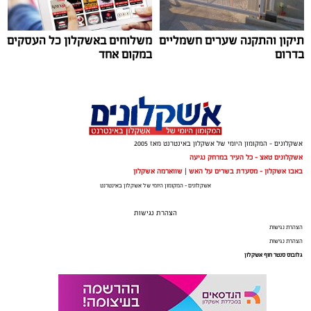
תיקון והתקנה שערים חשמליים
משלוחים באשקלון כל העסקים
בדרום
במקום אחד
אשקלונים - המקומון היומי של אשקלון באינטרנט מאז 2005
אשקלונים טאצ - כל העיר במרחק נגיעה
באבו אשקלון - מסעדת בשרים על האש
|
שווארמה אשקלון
אשקלונים - המקומון היומי של אשקלון באינטרנט
הצהרת נגישות
הצהרת נגישות
הצהרת נגישות
שירים שהפכו את הפוליטיקה הישראלית לפזמון
גלובוס סנטר חוף אשקלון
לא רק בקלפי: 6 שירים שהפכו את הפוליטיקה הישראלית
לפזמון