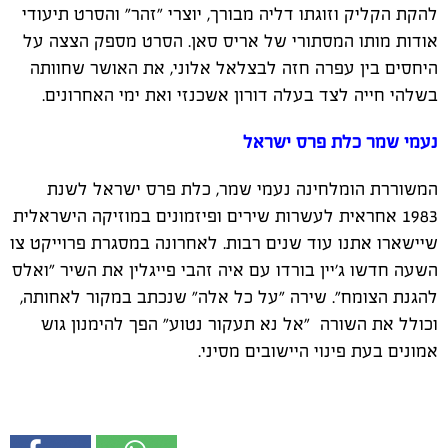
להקת הקליק וזוגתו דליה מבורך, יוצרי "זהר" והסרט תיעודי
אודות מותו המסתורי של אריס סאן. הסרט מספק הצצה על
היחסים בין עפרה חזה לבצלאל אלוני, את האושר שחוותה
בשלהי חייה לצד בעלה דורון אשכנזי ואת ימי האחרונים.
נעמי שמר כלת פרס ישראל
המשוררת הומלחינה נעמי שמר, כלת פרס ישראל לשנת
1983 אחראית לעשרות שירים ופיזמונים במוזיקה הישראלית
שיישארו אתנו עוד שנים רבות. לאחרונה במסגרת פרוייקט צו
השעה חדשו ג'יין בורדו עם איה זהבי פייגלין את השיר "ואלס
להגנת הצומח". שירה "על כל אלה" שנכתב במקור לאחותה,
וכולל את השורה "אל נא תעקור נטוע" הפך להימנון גוש
אמונים בעת פינוי היישובים מסיני.