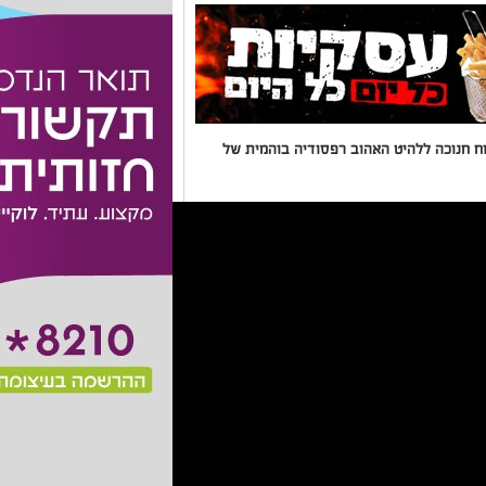
צחיקה ברוח חנוכה ללהיט האהוב רפסודיה בוהמית של