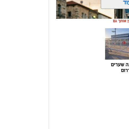
וד
ין אותך גם
ה שערים
רום