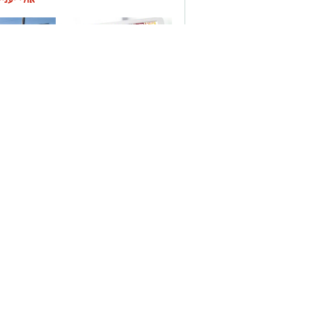
משלוחים באשקלון כל
תיקון והתקנ
העסקים במקום אחד
חשמליים בד
אשקלונים - המקומון היומי של אשקלון באינטרנט