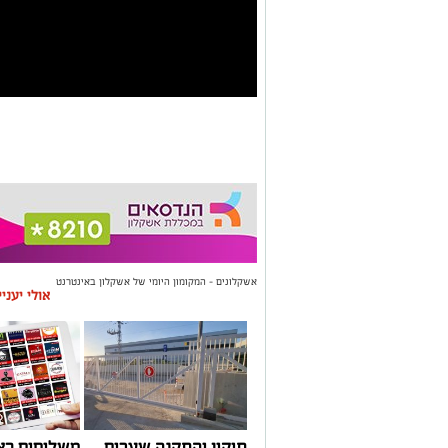
אשקלונים - המקומון היומי של אשקלון באינטרנט
אולי יעני
תיקון והתקנה שערים
משלוחים בא
חשמליים בדרום
העסקים במק
אתר אשקלונים - אשקלון
>
אהבנו ברשת
>