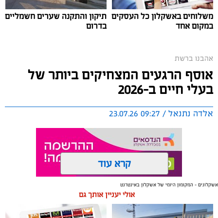
משלוחים באשקלון כל העסקים
תיקון והתקנה שערים חשמליים
במקום אחד
בדרום
אהבנו ברשת
אוסף הרגעים המצחיקים ביותר של
בעלי חיים ב-2026
אלדה נתנאל / 09:27 23.07.26
קרא עוד
שירים שהפכו את הפוליטיקה הישראלית לפזמון
לא רק בקלפי: 6 שירים שהפכו את הפוליטיקה הישראלית
אשקלונים - המקומון היומי של אשקלון באינטרנט
תגים:
בעלי חיים
אולי יעניין אותך גם
לפזמון
ממערכת הבחירות ועד יוקר המחיה, מהסטיקרים על