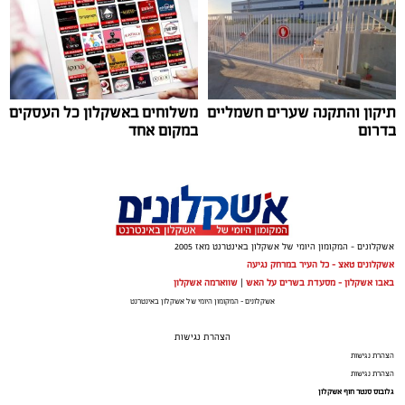
המכוניות ועד החלום לברוח ללונדון – הרבה לפני הרשתות
החברתיות, הזמרים כבר ידעו להגיד את מה שהציבור חושב.
"איזו מדינה" – אלי לוזון שיר המחאה המזרחי הראשון
תיקון והתקנה שערים חשמליים
משלוחים באשקלון כל העסקים
בדרום
במקום אחד
אשקלונים - המקומון היומי של אשקלון באינטרנט מאז 2005
אשקלונים טאצ - כל העיר במרחק נגיעה
באבו אשקלון - מסעדת בשרים על האש
|
שווארמה אשקלון
אשקלונים - המקומון היומי של אשקלון באינטרנט
הצהרת נגישות
הצהרת נגישות
הצהרת נגישות
אם היה שיר שהיה יכול להתנגן ברקע כמעט בכל מערכת
גלובוס סנטר חוף אשקלון