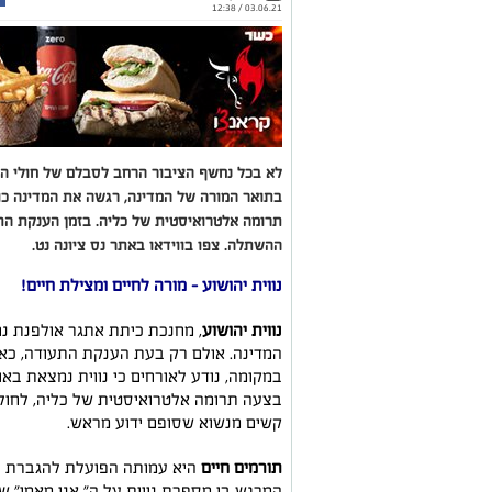
03.06.21 / 12:38
לא בכל נחשף הציבור הרחב לסבלם של חולי הד
בתואר המורה של המדינה, רגשה את המדינה כו
תרומה אלטרואיסטית של כליה. בזמן הענקת הת
ההשתלה. צפו בווידאו באתר נס ציונה נט.
נווית יהושוע - מורה לחיים ומצילת חיים!
נווית יהושוע
, מחנכת כיתת אתגר אולפנת נ
המדינה. אולם רק בעת הענקת התעודה, כא
במקומה, נודע לאורחים כי נווית נמצאת בא
בצעה תרומה אלטרואיסטית של כליה, לחולת
קשים מנשוא שסופם ידוע מראש.
תורמים חיים
היא עמותה הפועלת להגברת המ
המרגש בו מספרת נווית על ה" אני מאמי" ש