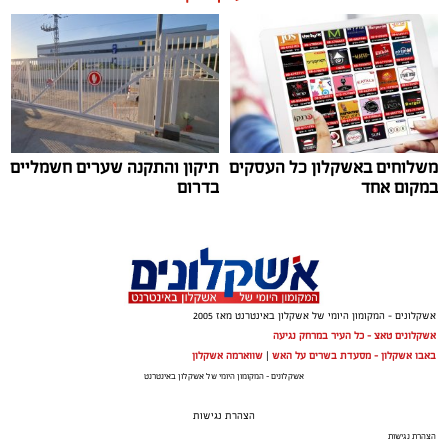
לפזמון
ממערכת הבחירות ועד יוקר המחיה, מהסטיקרים על
המכוניות ועד החלום לברוח ללונדון – הרבה לפני הרשתות
החברתיות, הזמרים כבר ידעו להגיד את מה שהציבור חושב.
"איזו מדינה" – אלי לוזון שיר המחאה המזרחי הראשון
משלוחים באשקלון כל העסקים
תיקון והתקנה שערים חשמליים
במקום אחד
בדרום
אשקלונים - המקומון היומי של אשקלון באינטרנט מאז 2005
אשקלונים טאצ - כל העיר במרחק נגיעה
באבו אשקלון - מסעדת בשרים על האש
|
שווארמה אשקלון
אשקלונים - המקומון היומי של אשקלון באינטרנט
הצהרת נגישות
הצהרת נגישות