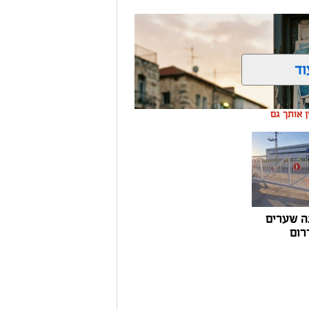
וד
ין אותך גם
ה שערים
רום