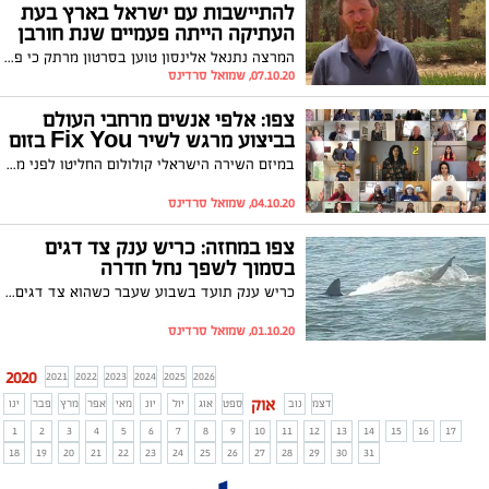
להתיישבות עם ישראל בארץ בעת
העתיקה הייתה פעמיים שנת חורבן
המרצה נתנאל אלינסון טוען בסרטון מרתק כי פילוג ושנאה בתוך עם ישראל הובילו כבר פעמיים לחורבן ולגלות מהארץ. לדבריו, זה אף קרה בשנה ה-73 להקמת המדינה באותה תקופה - השנה בה נמצאת מדינת ישראל הנוכחית. צפו בדבריו המרתקים
07.10.20, שמואל סרדינס
צפו: אלפי אנשים מרחבי העולם
בביצוע מרגש לשיר Fix You בזום
במיזם השירה הישראלי קולולום החליטו לפני מספר חודשים לפנות אל אוהבי השירה בארץ ובעולם כדי לייצר שיתוף פעולה דיגיטלי. הם זכו להיענות עולמית מגוונת במיוחד והקליטו ביחד את השיר Fix You של להקת Coldplay בהשתתפות לא פחות מ5,000 איש ואישה מ-66 מדינות שונות. צפו בביצוע המרגש
04.10.20, שמואל סרדינס
צפו במחזה: כריש ענק צד דגים
בסמוך לשפך נחל חדרה
כריש ענק תועד בשבוע שעבר כשהוא צד דגים בשפך נחל חדרה - צפו במחזה המרהיב
01.10.20, שמואל סרדינס
2020
2021
2022
2023
2024
2025
2026
אוק
דצמ
נוב
ספט
אוג
יול
יונ
מאי
אפר
מרץ
פבר
ינו
1
2
3
4
5
6
7
8
9
10
11
12
13
14
15
16
17
18
19
20
21
22
23
24
25
26
27
28
29
30
31