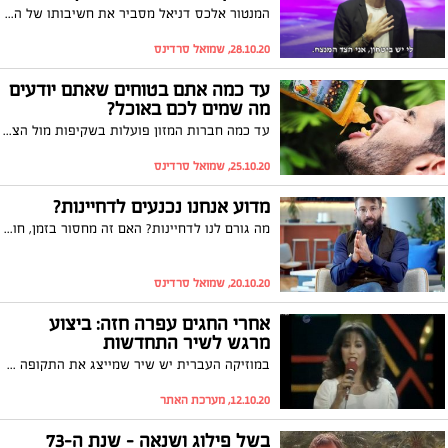
המנטור אלכס דניאל מסביר את חשיבותו של הביטחון העצמי בדרך להצלחה. לדבריו, אדם ללא ביטחון עצמי לא יכול לעשות כסף. דניאל: "אף אחד לא נולד עם ביטחון עצמי, ביטחון עצמי זה משהו שנוצר ברגע שאתה עושה את הדבר שאתה מפחד ממנו". צפו
28.10.20, שמואל סרדינס
עד כמה אתם בטוחים שאתם יודעים
מה שמים לכם באוכל?
עד כמה חברות המזון פועלות בשקיפות מול הצרכנים והאם במוצר שהוא צמחוני לכל הדעות (כמו מיץ תפוזים למשל) עלולים - לכאורה - להיות תוצרים מן החי? הוולוגר ואושיית הרשת נאס דיילי חושף מידע מטריד במיוחד, שיגרום לכם לבחון טוב טוב את מוצרי המזון לפני שאתם רוכשים אותם. צפו
25.10.20, שמואל סרדינס
מדוע אנחנו נכנעים לדחיינות?
מה גורם לנו לדחיינות? האם זה מחסור בזמן, חוסר חשק, או שמא מדובר בגורם אחר? המנטור אייל אברהם לוי בסרטון מעצים ומרתק, מוכיח כיצד לדחיינות עלולה להיות סיבה אחרת לחלוטין ממה שאי פעם העלנו על הדעת. צפו בדבריו המפתיעים ומעוררי ההשראה
20.10.20, שמואל סרדינס
אחרי החגים עפרה חזה: ביצוע
מרגש לשיר התחדשות
במוזיקה העברית יש שיר שמייצג את התקופה שאחרי החגים והחזרה לשגרה, במהרה בימנו, את ראשית הסתיו ואת תחילתה של השנה החדשה הלכה למעשה. השיר התחדשות בביצוע עפרה חזה שנקרא "התחדשות" מתנגן בימים אלו ללא הפסקה בתחנות הרדיו, באפליקציות המוזיקה וכעת גם אתם מוזמנים להאזין
12.10.20, מערכת האתר
בשל פילוג ושנאה - שנת ה-73