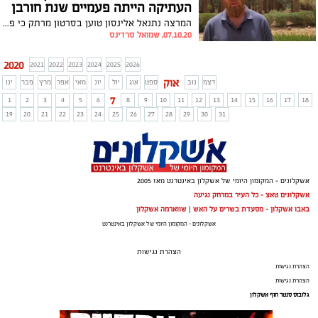
העתיקה הייתה פעמיים שנת חורבן
המרצה נתנאל אלינסון טוען בסרטון מרתק כי פילוג ושנאה בתוך עם ישראל הובילו כבר פעמיים לחורבן ולגלות מהארץ. לדבריו, זה אף קרה בשנה ה-73 להקמת המדינה באותה תקופה - השנה בה נמצאת מדינת ישראל הנוכחית. צפו בדבריו המרתקים
07.10.20, שמואל סרדינס
2020
2021
2022
2023
2024
2025
2026
אוק
דצמ
נוב
ספט
אוג
יול
יונ
מאי
אפר
מרץ
פבר
ינו
7
1
2
3
4
5
6
8
9
10
11
12
13
14
15
16
17
18
19
20
21
22
23
24
25
26
27
28
29
30
31
אשקלונים - המקומון היומי של אשקלון באינטרנט מאז 2005
אשקלונים טאצ - כל העיר במרחק נגיעה
באבו אשקלון - מסעדת בשרים על האש
|
שווארמה אשקלון
אשקלונים - המקומון היומי של אשקלון באינטרנט
הצהרת נגישות
הצהרת נגישות
הצהרת נגישות
גלובוס סנטר חוף אשקלון