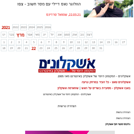
הוולוגר נאס דיילי עם מסר חשוב - צפו
22.03.21, שמואל סרדינס
2021
2022
2023
2024
2025
2026
מרץ
דצמ
נוב
אוק
ספט
אוג
יול
יונ
מאי
אפר
פבר
ינו
1
2
3
4
5
6
7
8
9
10
11
12
13
14
15
16
17
22
18
19
20
21
23
24
25
26
27
28
29
30
31
אשקלונים - המקומון היומי של אשקלון באינטרנט מאז 2005
אשקלונים טאצ - כל העיר במרחק נגיעה
באבו אשקלון - מסעדת בשרים על האש
|
שווארמה אשקלון
אשקלונים - המקומון היומי של אשקלון באינטרנט
הצהרת נגישות
הצהרת נגישות
הצהרת נגישות
גלובוס סנטר חוף אשקלון