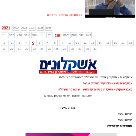
05.08.21, שמואל סרדינס
2021
2022
2023
2024
2025
2026
אוג
דצמ
נוב
אוק
ספט
יול
יונ
מאי
אפר
מרץ
פבר
ינו
5
1
2
3
4
6
7
8
9
10
11
12
13
14
15
16
17
18
19
20
21
22
23
24
25
26
27
28
29
30
31
אשקלונים - המקומון היומי של אשקלון באינטרנט מאז 2005
אשקלונים טאצ - כל העיר במרחק נגיעה
באבו אשקלון - מסעדת בשרים על האש
|
שווארמה אשקלון
אשקלונים - המקומון היומי של אשקלון באינטרנט
הצהרת נגישות
הצהרת נגישות
הצהרת נגישות
גלובוס סנטר חוף אשקלון