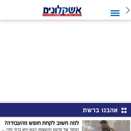
אהבנו ברשת
למה חשוב לקחת חופש מהעבודה?
המסר של סרטון ההעצמה הבא הוא ברור וחד: השתחררו מהלחץ שהעבודה מטילה על חייכם וקחו יותר זמן לעצמכם, כדי לעשות את הדברים שאתם אוהבים ולהיות עם האנשים הקרובים והחשובים לכם ביותר. התועלת שתצמח לכם יכולה להיות גדולה פי כמה מונים מעוד יום עבודה שרק יילך וישחק אתכם...צפו