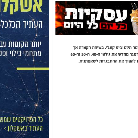
ר היזם צ׳יפ קונלי. בשיחה הקצרה אך
הקולעת הזו, הוא לוקח השראה מעולם הטבע למסגר מחדש את גילאי ה-40, ה-50 וה-60
נו להפוך את ההתבגרות לשאפתנית.