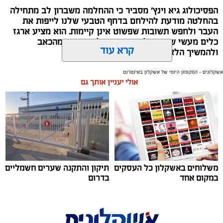
הפסיכולוג גיא וינץ' מסביר כי ההחלמה משברון לב מתחילה
בהחלטה מודעת להילחם בדחף הטבעי שלנו לייפות את
העבר ולחפש תשובות שפשוט אינן קיימות. הוא מציע ארגז
כלים מעשי שיעזור לנו, בהדרגה, להשתחרר מהכאב
קרא עוד
ולהמשיך הלאה.
הלב שלנו אולי נשבר לפעמים, אבל אנחנו לא חייבים
אשקלונים - המקומון היומי של אשקלון באינטרנט
אולי יעניין אותך גם
להישבר יחד איתו.
מערכת האתר / 09:04 23.07.26
משלוחים באשקלון כל העסקים
תיקון והתקנה שערים חשמליים
במקום אחד
בדרום
תגים:
טד