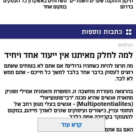
תיקון והתקנה שערים חשמליים
משלוחים באשקלון כל העסקים
בדרום
במקום אחד
כתבות נוספות
הבלוגים
למה לחלק מאיתנו אין ייעוד אחד ויחיד
מה תרצו להיות כשתהיו גדולים? אם אתם לא בטוחים שאתם
רוצים לעסוק בדבר אחד בלבד למשך כל חייכם – אתם ממש
לא לבד.
בהרצאה מעוררת מחשבה זו, הסופרת והאמנית אמילי וופניק
מתארת אנשים שהיא מכנה "רבי־פוטנציאל"
(Multipotentialites) – אנשים בעלי מגוון רחב של
תחומי עניין, כישורים ועיסוקים שונים לאורך חייהם, במקום
להתמקד בקריירה אחת בלבד.
קרא עוד
האם גם אתם כאלה?