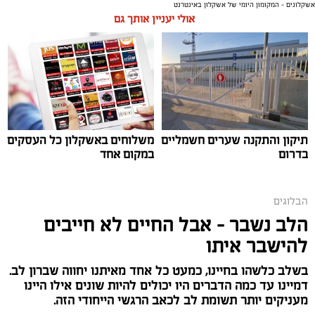
אשקלונים - המקומון היומי של אשקלון באינטרנט
אלדה נתנאל / 09:20 07.08.26
אולי יעניין אותך גם
תגים:
ייעוד
תיקון והתקנה שערים חשמליים
משלוחים באשקלון כל העסקים
בדרום
במקום אחד
הבלוגים
הלב נשבר – אבל החיים לא חייבים
להישבר איתו
בשלב כלשהו בחיינו, כמעט כל אחד מאיתנו יחווה שברון לב.
דמיינו עד כמה הדברים היו יכולים להיות שונים אילו היינו
מעניקים יותר תשומת לב לכאב הרגשי הייחודי הזה.