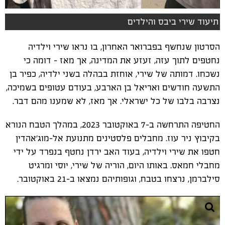
תיעוד שירי ביבס והילדים
הסרטון שנחשף בפברואר האחרון, בו נראו שירי וילדיה
נחטפים לתוך עזה, זעזע את המדינה, אך מאז – דומה כי
נשכחו. דמותה של שירי, אוחזת בבהלה בשני ילדיה, כפיר בן
התשעה חודשים ואריאל בן הארבע, בעודם עטופים בשמיכה,
נצרבה בלבו של כל ישראלי. אך מאז, לא שמענו מהם דבר.
החטיפה התרחשה ב-7 באוקטובר 2023, במהלך הטבח הנורא
בקיבוץ ניר עוז. מחבלים פלסטינים מתנועת אל-מוג'אהדין
חטפו את שירי וילדיה, בעוד האב ירדן נחטף בנפרד על ידי
מחבלי חמאס. באותו היום, הוריה של שירי, יוסי ומרגיט
סילברמן, נרצחו בטבח, וגופותיהם נמצאו ב-21 באוקטובר.