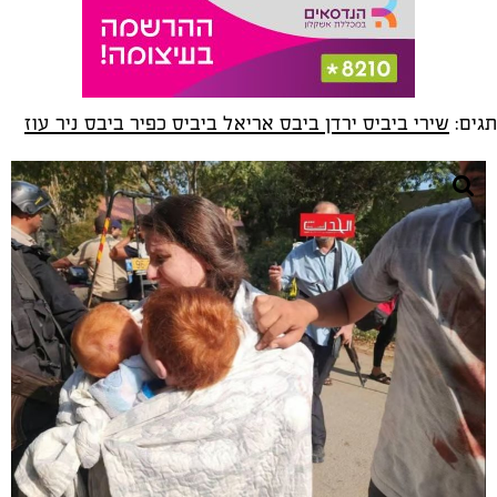
תגים:
שירי ביביס ירדן ביבס אריאל ביביס כפיר ביבס ניר עוז