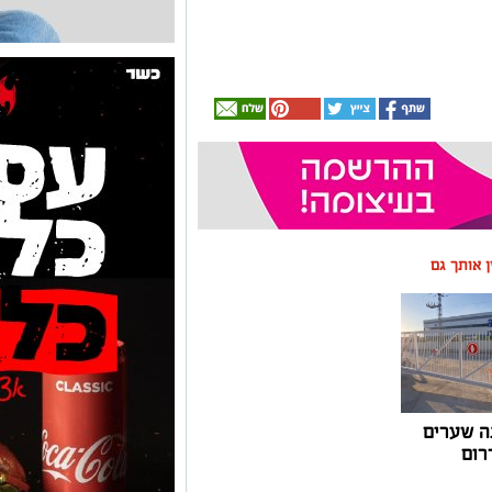
ין אותך גם
ה שערים
רום