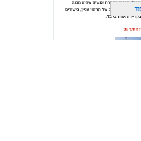
מילי וופניק מתארת אנשים שהיא מכנה
וד
אל" (Multipotentialites) – אנשים בעלי מגוון רחב של תחומי עניין, כישורים
בקריירה אחת בלבד.
ין אותך גם
ה שערים
רום