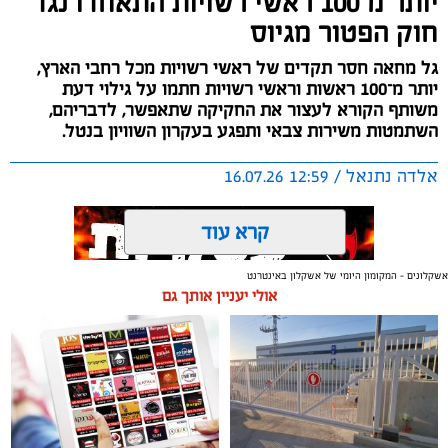
יותר מ־100 ראשי רשויות התאחדו נגד
חוק הפטור מגיוס
גל מחאה חסר תקדים של ראשי רשויות מכל רחבי הארץ,
יותר מ־100 ראשות וראשי רשויות חתמו על גילוי דעת
משותף הקורא לעצור את החקיקה שתאפשר, לדבריהם,
השתמטות משירות צבאי ותפגע בעקרון השוויון בנטל.
אלדה נתנאל / 12:59 16.07.26
קרדיט: משטרת ישראל
קרא עוד
החל משעות הבוקר (רביעי), החלו אזרחים רבים לקבל
הודעות טקסט לטלפונים הניידים שלהם, המבשרות להם
אשקלונים - המקומון היומי של אשקלון באינטרנט
לכאורה כי עליהם לשלם דוח תנועה. ההודעות, אשר
אולי יעניין אותך גם
מנוסחות באופן רשמי למראה ומתחזות להודעות מטעם
תגים:
נגד חוק הפטור מגיוס
משטרת ישראל ומרכז קנסות התנועה, דורשות מהאזרחים
להסדיר את התשלום באופן מיידי באמצעות לחיצה על
את המהלך הוביל ראש מועצת עמק הירדן, עידן גרינבאום,
קישור המצורף להודעה.
שגייס סביבו עשרות רבות של ראשי רשויות מכל קצוות
הארץ, שבחרו להביע עמדה פומבית ולהצהיר כי לא ישתקו
במשטרה מבהירים באופן חד משמעי כי מדובר בהונאת רשת