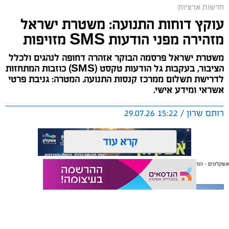
חדשות ארציות
עוקץ דוחות התנועה: משטרת ישראל
מזהירה מפני הודעות SMS מזויפות
משטרת ישראל פרסמה הבוקר אזהרה דחופה לנהגים ולכלל
הציבור, בעקבות גל הודעות טקסט (SMS) כוזבות המתחזות
לדרישת תשלום ממרכז קנסות התנועה. המטרה: גניבת פרטי
אשראי ומידע אישי.
רותם שרון / 15:22 29.07.26
קרא עוד
אשקלונים - המקומון היומי של אשקלון באינטרנט
אולי יעניין אותך גם
תגים:
משטרת ישראל