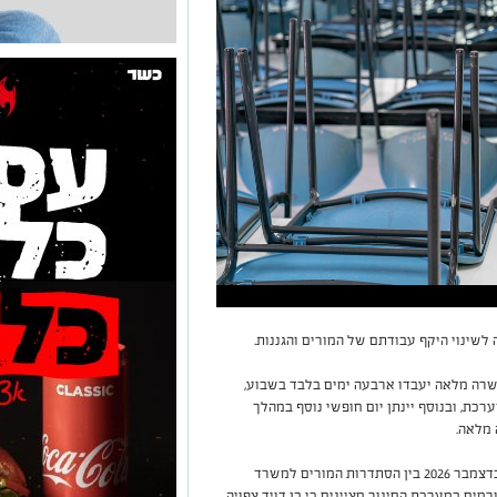
 לשינוי היקף עבודתם של המורים והגננות.
משרה מלאה יעבדו ארבעה ימים בלבד בשבוע,
כת, ובנוסף יינתן יום חופשי נוסף במהלך
 מלאה.
ברקע הדברים עומד גם חידוש המשא ומתן הצפוי בדצמבר 2026 בין הסתדרות המורים למשרד
ר, עם תום הסכם השכר שנחתם בשנת 2022. גורמים במערכת החינוך מציינים כי בן דויד צפויה