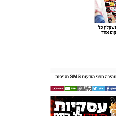
שקלון כל
ום אחד
ני הודעות SMS מזויפות