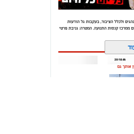
ים ולכלל הציבור, בעקבות גל הודעות
 תשלום ממרכז קנסות התנועה. המטרה: גניבת פרטי
וד
ין אותך גם
ה שערים
רום