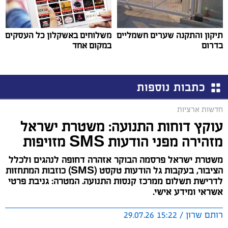
תיקון והתקנה שערים חשמליים
משלוחים באשקלון כל העסקים
בדרום
במקום אחד
כתבות נוספות
חדשות ארציות
עוקץ דוחות התנועה: משטרת ישראל
מזהירה מפני הודעות SMS מזויפות
משטרת ישראל פרסמה הבוקר אזהרה דחופה לנהגים ולכלל
הציבור, בעקבות גל הודעות טקסט (SMS) כוזבות המתחזות
לדרישת תשלום ממרכז קנסות התנועה. המטרה: גניבת פרטי
אשראי ומידע אישי.
רותם שרון / 15:22 29.07.26