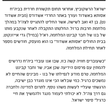
ישראל הרשקוביץ, אחראי תחום תקשורת חרדית בביה"ח
אסותא באשדוד ועורך באתר החרדי אשדודס (מבית אשדוד
נט), בן 47 ואב לשישה, אשר החליט להתגייס לצה"ל במהלך
מלחמת חרבות ברזל. החלטתו התקבלה לאחר שנקבע מותו
של בנו של חבר קבינט המלחמה, רא"ל (במיל') גדי אייזנקוט,
בבית החולים "אסותא אשדוד" בו הוא מועסק, חודשים מספר
לאחר תחילת המלחמה.
"כשעוברים חוויה קשה כזו, שבו אנו עובדי ביה"ח נדרשים
להמתין עם פרסום הידיעה שכן אביו, שר וחבר קבינט
המלחמה, טרם מודע לנפילתו של בנו - מבינים שהחיים לא
נמשכים כרגיל. כמי שבלאו הכי אינו מוגדר כבן ישיבה,
הרגשתי שעליי לעשות משהו נוסף, לתרום למדינה ולחברה
גם דרך צה"ל. לא יכולתי לעמוד מנגד ולהמשיך את חיי
כרגיל" סיפר ישראל.