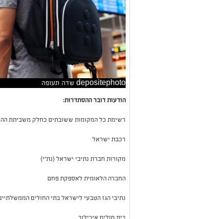
depositephoto שדה תעופה
הודעות דובר ההסתדרות:
רשימת כל המקומות ששובתים כחלק משביתת ההסת
רכבת ישראל
מקורות חברת נתיבי ישראל (נת"י)
החברה הלאומית לאספקת פחם
נתיבי הגז הטבעי לישראל בתי החולים הממשלתיים
בית חולים איכילוב