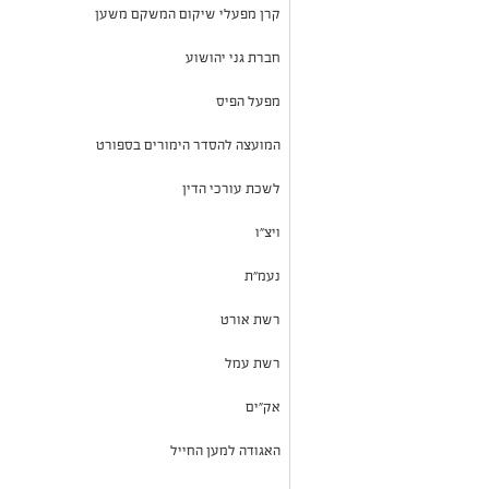
קרן מפעלי שיקום המשקם משען
חברת גני יהושוע
מפעל הפיס
המועצה להסדר הימורים בספורט
לשכת עורכי הדין
ויצ"ו
נעמ"ת
רשת אורט
רשת עמל
אק"ים
האגודה למען החייל