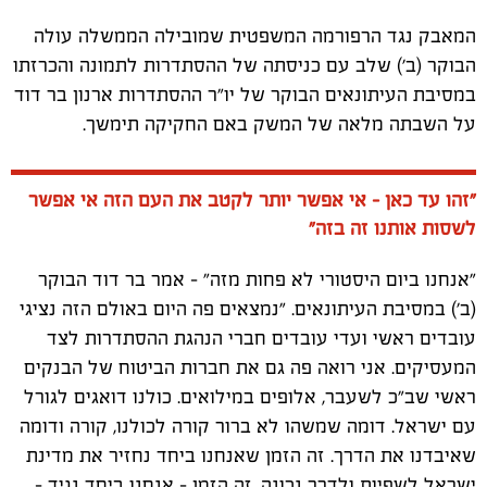
המאבק נגד הרפורמה המשפטית שמובילה הממשלה עולה
הבוקר (ב') שלב עם כניסתה של ההסתדרות לתמונה והכרזתו
במסיבת העיתונאים הבוקר של יו"ר ההסתדרות ארנון בר דוד
על השבתה מלאה של המשק באם החקיקה תימשך.
"זהו עד כאן - אי אפשר יותר לקטב את העם הזה אי אפשר
לשסות אותנו זה בזה
"
"
אנחנו ביום היסטורי לא פחות מזה" - אמר בר דוד הבוקר
(ב') במסיבת העיתונאים. "נמצאים פה היום באולם הזה נציגי
עובדים ראשי ועדי עובדים חברי הנהגת ההסתדרות לצד
המעסיקים. אני רואה פה גם את חברות הביטוח של הבנקים
ראשי שב"כ לשעבר, אלופים במילואים. כולנו דואגים לגורל
עם ישראל. דומה שמשהו לא ברור קורה לכולנו, קורה ודומה
שאיבדנו את הדרך. זה הזמן שאנחנו ביחד נחזיר את מדינת
ישראל לשפיות ולדרך נכונה. זה הזמן - אנחנו ביחד נגיד -