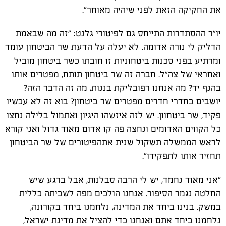
את החקיקה הזאת לפני שיהיה מאוחר
".
יו"ר ההסתדרות התייחס גם לפיטורי גלנט: "זה מה שבאמת
הדליק לי נורה אדומה. לא יעלה על הדעת שר הביטחון עומד
ומרתיע בפני סכנות ביטחוניות זו חובתו כשר ביטחון מוביל
ואחראי של צה"ל. חברה זה שר ביטחון תותח, מפטרים אותו
בהנף יד? מה אנחנו רפובליקת בננות, מה זה הדבר הזה?
יושבים בחדרי חדרים מפטרים שר ביטחון? בוא זה לא עכשיו
פקיד, שר ביטחוון. יש לזה איזשהו היגיון ואתמול בלילה נחצו
כל הקווים האדומים ונחצה פה קו אדום מאוד גדול ואני קורא
לראש הממשלה תשקול שנית אתהפיטורים של שר הביטחון
תחזיר אותו לתפקידו
".
"אני מאוד נחמד, יש לי הרבה סבלנות, אבל ברגע שיש
החלטה נגמר הסיפור. אנחנו הולכים מפה לשביתה כללית
במשק. בנינו ביחד את המדינה, נלחמנו ביחד בקורונה,
נלחמנו ביחד אתם ואנחנו כדי להציל את מדינת ישראל,