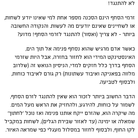
לא להתנגד!
זרמי הסחף הינם הסכנה מספר אחת למי שאינו יודע לשחות,
או לשחיינים שאינם יודעים מה לעשות. והנקודה החשובה
ביותר – לא צריך (ואסור) להתנגד לזרמי הסחף! מדוע?
כאשר אדם מרגיש שהוא נסחף פנימה אל תוך הים,
האינסטינקט המידי הוא לחזור בחזרה, אבל היות שזרמי
הסחף בדרך כלל חזקים למדי, הניסיון הנואש זה (שלרוב
מלווה בפאניקה ואיבוד עשתונות) רק גורם לאיבוד כוחות,
ולבסוף לטביעה.
הדבר החשוב ביותר לזכור הוא שאין להתנגד לזרם הסחף,
לשמור על כוחות, להירגע, ולהחזיק את הראש מעל המים.
מה שיקרה הוא, שהזרם ייקח אותנו פנימה ואז נוכל 'לחתוך'
שמאלה או ימינה (עד לאזור שבירת הגלים), לשחות במקביל
לקו החוף, ולבסוף לחזור במסלול מעגלי כפי שמראה האיור.