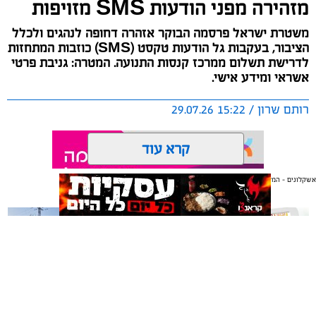
מזהירה מפני הודעות SMS מזויפות
משטרת ישראל פרסמה הבוקר אזהרה דחופה לנהגים ולכלל
הציבור, בעקבות גל הודעות טקסט (SMS) כוזבות המתחזות
לדרישת תשלום ממרכז קנסות התנועה. המטרה: גניבת פרטי
אשראי ומידע אישי.
רותם שרון / 15:22 29.07.26
קרא עוד
אשקלונים - המקומון היומי של אשקלון באינטרנט
אולי יעניין אותך גם
תגים:
משטרת ישראל
משלוחים באשקלון כל העסקים
תיקון והתקנה שערים חשמליים