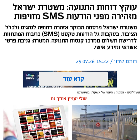
עוקץ דוחות התנועה: משטרת ישראל
מזהירה מפני הודעות SMS מזויפות
משטרת ישראל פרסמה הבוקר אזהרה דחופה לנהגים ולכלל
הציבור, בעקבות גל הודעות טקסט (SMS) כוזבות המתחזות
לדרישת תשלום ממרכז קנסות התנועה. המטרה: גניבת פרטי
אשראי ומידע אישי.
רותם שרון / 15:22 29.07.26
קרא עוד
אשקלונים - המקומון היומי של אשקלון באינטרנט
אולי יעניין אותך גם
תגים:
משטרת ישראל