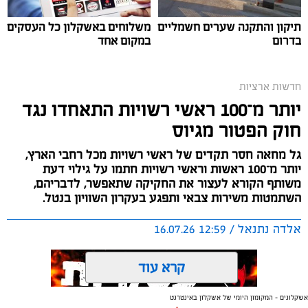
תיקון והתקנה שערים חשמליים
משלוחים באשקלון כל העסקים
בדרום
במקום אחד
חדשות ארציות
יותר מ־100 ראשי רשויות התאחדו נגד
חוק הפטור מגיוס
גל מחאה חסר תקדים של ראשי רשויות מכל רחבי הארץ,
יותר מ־100 ראשות וראשי רשויות חתמו על גילוי דעת
משותף הקורא לעצור את החקיקה שתאפשר, לדבריהם,
השתמטות משירות צבאי ותפגע בעקרון השוויון בנטל.
אלדה נתנאל / 12:59 16.07.26
קרדיט: משטרת ישראל
קרא עוד
החל משעות הבוקר (רביעי), החלו אזרחים רבים לקבל
הודעות טקסט לטלפונים הניידים שלהם, המבשרות להם
אשקלונים - המקומון היומי של אשקלון באינטרנט
לכאורה כי עליהם לשלם דוח תנועה. ההודעות, אשר