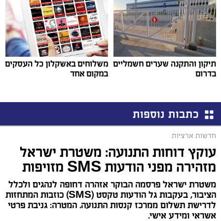
תיקון והתקנה שערים חשמליים
משלוחים באשקלון כל העסקים
בדרום
במקום אחד
כתבות נוספות
חדשות ארציות
עוקץ דוחות התנועה: משטרת ישראל
מזהירה מפני הודעות SMS מזויפות
משטרת ישראל פרסמה הבוקר אזהרה דחופה לנהגים ולכלל
הציבור, בעקבות גל הודעות טקסט (SMS) כוזבות המתחזות
לדרישת תשלום ממרכז קנסות התנועה. המטרה: גניבת פרטי
אשראי ומידע אישי.