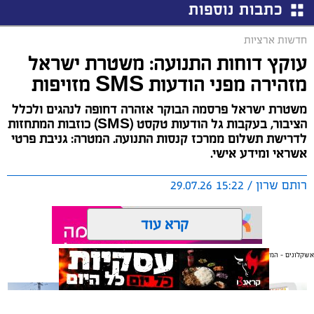
כתבות נוספות
חדשות ארציות
עוקץ דוחות התנועה: משטרת ישראל
מזהירה מפני הודעות SMS מזויפות
משטרת ישראל פרסמה הבוקר אזהרה דחופה לנהגים ולכלל
הציבור, בעקבות גל הודעות טקסט (SMS) כוזבות המתחזות
לדרישת תשלום ממרכז קנסות התנועה. המטרה: גניבת פרטי
אשראי ומידע אישי.
רותם שרון / 15:22 29.07.26
קרא עוד
אשקלונים - המקומון היומי של אשקלון באינטרנט
אולי יעניין אותך גם
תגים:
משטרת ישראל