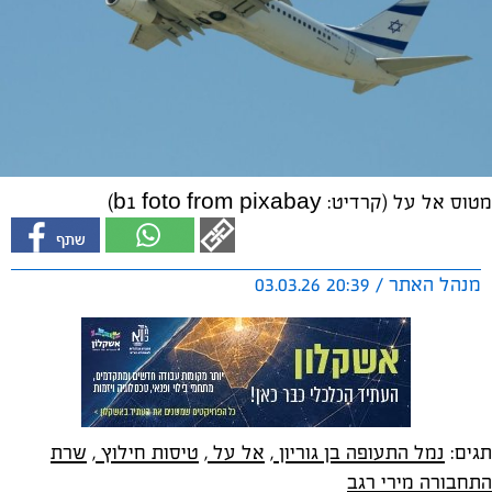
מטוס אל על (קרדיט: b1 foto from pixabay)
מנהל האתר / 20:39 03.03.26
תגים:
נמל התעופה בן גוריון
,
אל על
,
טיסות חילוץ
,
שרת
התחבורה מירי רגב