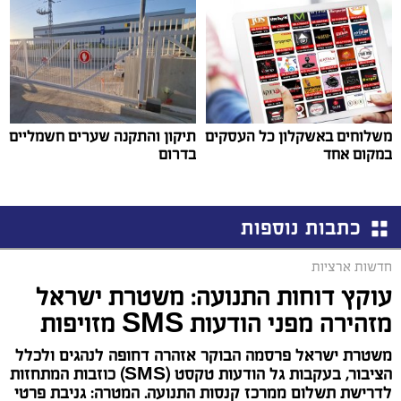
משלוחים באשקלון כל העסקים
תיקון והתקנה שערים חשמליים
במקום אחד
בדרום
כתבות נוספות
חדשות ארציות
עוקץ דוחות התנועה: משטרת ישראל
מזהירה מפני הודעות SMS מזויפות
משטרת ישראל פרסמה הבוקר אזהרה דחופה לנהגים ולכלל
הציבור, בעקבות גל הודעות טקסט (SMS) כוזבות המתחזות
לדרישת תשלום ממרכז קנסות התנועה. המטרה: גניבת פרטי