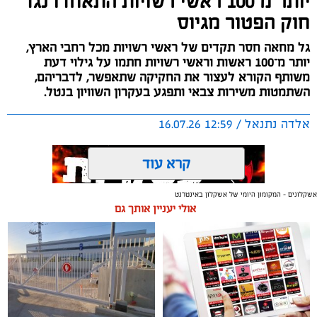
יותר מ־100 ראשי רשויות התאחדו נגד
חוק הפטור מגיוס
גל מחאה חסר תקדים של ראשי רשויות מכל רחבי הארץ,
יותר מ־100 ראשות וראשי רשויות חתמו על גילוי דעת
משותף הקורא לעצור את החקיקה שתאפשר, לדבריהם,
השתמטות משירות צבאי ותפגע בעקרון השוויון בנטל.
אלדה נתנאל / 12:59 16.07.26
קרדיט: משטרת ישראל
קרא עוד
החל משעות הבוקר (רביעי), החלו אזרחים רבים לקבל
הודעות טקסט לטלפונים הניידים שלהם, המבשרות להם
אשקלונים - המקומון היומי של אשקלון באינטרנט
לכאורה כי עליהם לשלם דוח תנועה. ההודעות, אשר
אולי יעניין אותך גם
מנוסחות באופן רשמי למראה ומתחזות להודעות מטעם
תגים:
נגד חוק הפטור מגיוס
משטרת ישראל ומרכז קנסות התנועה, דורשות מהאזרחים
להסדיר את התשלום באופן מיידי באמצעות לחיצה על
את המהלך הוביל ראש מועצת עמק הירדן, עידן גרינבאום,
קישור המצורף להודעה.
שגייס סביבו עשרות רבות של ראשי רשויות מכל קצוות
הארץ, שבחרו להביע עמדה פומבית ולהצהיר כי לא ישתקו
במשטרה מבהירים באופן חד משמעי כי מדובר בהונאת רשת