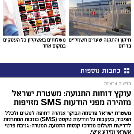
תיקון והתקנה שערים חשמליים
משלוחים באשקלון כל העסקים
בדרום
במקום אחד
כתבות נוספות
חדשות ארציות
עוקץ דוחות התנועה: משטרת ישראל
מזהירה מפני הודעות SMS מזויפות
משטרת ישראל פרסמה הבוקר אזהרה דחופה לנהגים ולכלל
הציבור, בעקבות גל הודעות טקסט (SMS) כוזבות המתחזות
לדרישת תשלום ממרכז קנסות התנועה. המטרה: גניבת פרטי
אשראי ומידע אישי.