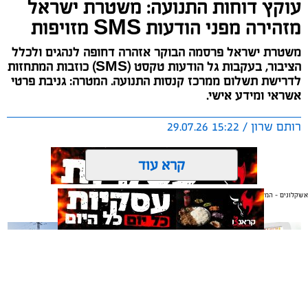
עוקץ דוחות התנועה: משטרת ישראל
מזהירה מפני הודעות SMS מזויפות
משטרת ישראל פרסמה הבוקר אזהרה דחופה לנהגים ולכלל
הציבור, בעקבות גל הודעות טקסט (SMS) כוזבות המתחזות
לדרישת תשלום ממרכז קנסות התנועה. המטרה: גניבת פרטי
אשראי ומידע אישי.
רותם שרון / 15:22 29.07.26
קרא עוד
אשקלונים - המקומון היומי של אשקלון באינטרנט
אולי יעניין אותך גם
תגים:
משטרת ישראל