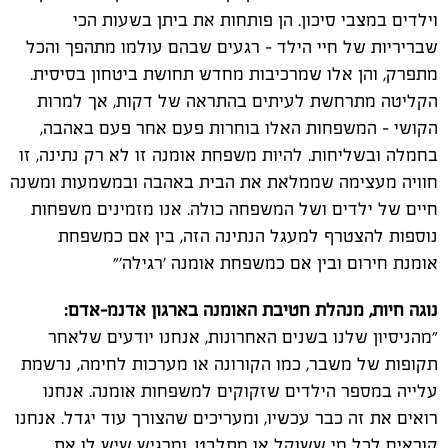
וילדים במצבי סיכון. הן פותחות את ביתן בשעות הכי
שבריריות של חיי הילד – רגעים שבהם עולמו מתהפך והכל
מתפרק, והן אלו שמרכיבות מחדש תחושת ביטחון בסיסית.
הקליטה מתרחשת לעיתים בהתראה של דקות, אך למרות
הקושי – המשפחות האלו בוחרות פעם אחר פעם באהבה,
בחמלה ובשליחות. להיות משפחת אומנה זו לא רק נתינה, זו
חוויה מעצימה שממלאת את הבית באהבה ובמשמעות ומשנה
חיים של ילדים ושל המשפחה כולה. אנו מזמינים משפחות
נוספות להצטרף למעגל הנתינה הזה, בין אם כמשפחת
אומנת חירום ובין אם כמשפחת אומנה 'רגילה
'
״
נוגה חיות, מנהלת חטיבת האומנה בארגון אדנמ-אדם:
״מהניסיון שלנו בשנים האחרונות, אנחנו יודעים שלאחר
תקופות של משבר, כמו הקורונה או מערכות לחימה, נרשמת
עלייה במספר הילדים שזקוקים למשפחות אומנה. אנחנו
רואים את זה כבר עכשיו, ומעריכים שהצורך עוד יגדל. אנחנו
קוראים לכל מי ששוקל או מתלבט, ומרגיש שיש לו את