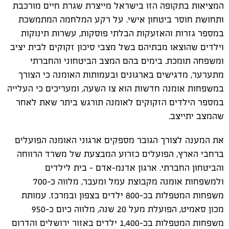
המציאות בתקופה הזו בישראל מייצרת שגרת חיים מורכבת
ותחושת חוסר ביטחון אישי. על רקע המלחמה המתמשכת
במספר גזרות והאזעקות הבלתי פוסקות, עשרות תינוקות
וילדים שהוצאו מבתיהם בשל מצבי סיכון זקוקים לבית יציב
ומשפחה תומכת. בימים בהם המצב הביטחוני והחברתי
מתערער, מדגישים בארגונים ובעמותות האומנה כי הצורך
במשפחות אומנה חדשות הוא צו השעה, ומעריכים כי העלייה
במספר הילדים הזקוקים לאומנה תורגש ביתר שאת לאחר
שהמצב יתייצב.
את המענה לצורך הגובר מספקים ארגוני האומנה הפועלים
ברחבי הארץ, הפועלים כזרוע המבצעת של משרד הרווחה
והביטחון החברתי. ארגון אדנמ-אדם – בית לילדים
ולמשפחות אומנה מקבוצת עמל ומעבר, מלווה כ-700
משפחות המטפלות בכ-800
ילדים בצפון ובמרכז. עמותת
מכון סאמיט, הפועלת מעל 20 שנה, מלווה כיום כ-950
משפחות המטפלות בכ-1,400 ילדים באזור ירושלים והדרום