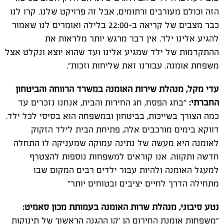
הזה וכולם מעורבים ורתומים, אבל זה פרויקט שלנו. קרו לנו
כבר מצבים של קריאה ב-22:00 בלילה ואומרים לנו שאמור
להגיע אלינו ילד. אין דבר מרגש יותר מלראות את
ההתקדמות של ילד שמגיע אלינו ועד שהוא יוצא ונקלט אצל
משפחת אומנה. עבורנו זאת שליחות וזכות
"
.
עדי מקל, מנהלת שירות האומנה במשרד הרווחה והביטחון
החברתי
:
״בחג הפסח, חג החירות והבית, אנחנו נזכרים עד
כמה הצורך בשייכות, בביטחון ובמשפחה הוא בסיסי לכל ילד.
דווקא בימים מורכבים אלה, פתיחת הבית לילד הזקוק
לאומנה היא מעשה של נתינה עמוקה שמעניקה לו התחלה
חדשה ותקווה. אנו קוראים למשפחות נוספות להצטרף
למעגל האומנה ולהיות עבור ילדים רבים המקום שבו
מתחילה הדרך לחיים יציבים ובטוחים יותר״
נטע סיבוני, מנהלת שרות האומנה בעמותת מכון סאמיט:
״משפחות אומנת החירום הן 'קו ההגנה הראשון' של תינוקות