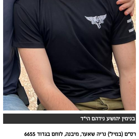
בנימין יהושע נידהם הי"ד
רס"ם (במיל') נריה שאער, מיבנה, לוחם בגדוד 6655