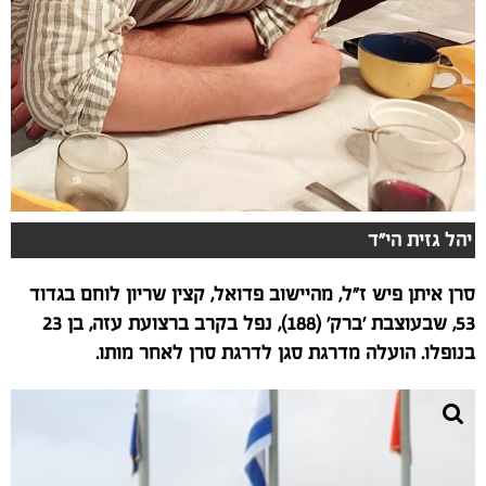
יהל גזית הי"ד
סרן איתן פיש ז"ל, מהיישוב פדואל, קצין שריון לוחם בגדוד
53, שבעוצבת 'ברק' (188), נפל בקרב ברצועת עזה, בן 23
בנופלו. הועלה מדרגת סגן לדרגת סרן לאחר מותו.