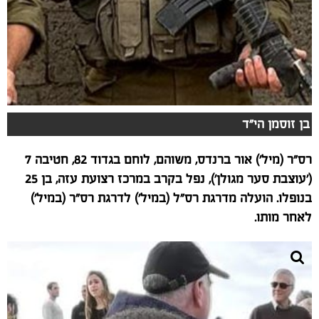
בן זוסמן הי"ד
רס"ר (מיל') אור ברנדס, משוהם, לוחם בגדוד 82, חטיבה 7
('עוצבת סער מגולן'), נפל בקרב במרכז רצועת עזה, בן 25
בנופלו. הועלה מדרגת רס"ל (במיל') לדרגת רס"ר (במיל')
לאחר מותו.