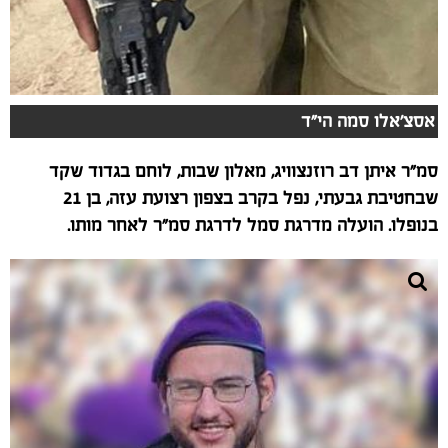
אסצ'אלו סמה הי"ד
סמ"ר איתן דב רוזנצוויג, מאלון שבות, לוחם בגדוד שקד
שבחטיבת גבעתי, נפל בקרב בצפון רצועת עזה, בן 21
בנופלו. הועלה מדרגת סמל לדרגת סמ"ר לאחר מותו.