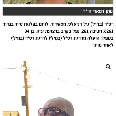
מתן דמארי הי"ד
רס"ר (במיל') גיל דניאלס, מאשדוד, לוחם בפלוגת סיור בגדוד
6261, חטיבה 261, נפל בקרב ברצועת עזה, בן 34
בנופלו. הועלה מדרגת רס"ל (במיל') לדרגת רס"ר (במיל')
לאחר מותו.