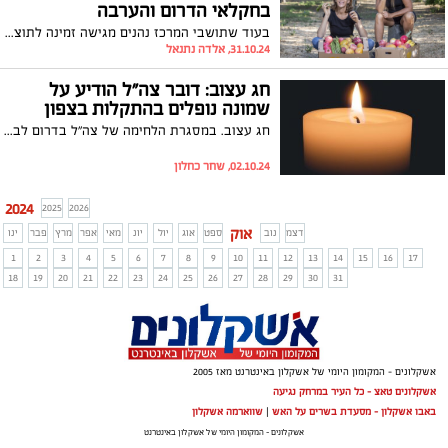
בחקלאי הדרום והערבה
בעוד שתושבי המרכז נהנים מגישה זמינה לתוצרת טרייה, תושבי הדרום והערבה לוקחים יוזמה ומנגישים תוצרת חקלאית איכותית היישר מהמשקים המקומיים – צעד שמחזק את החקלאות הישראלית ומבטא סולידריות בתקופה מאתגרת. כעת, בעזרתם של התושבים עצמם ובשיתוף מיזם 'הענתיות' המחבר בין חקלאים לצרכנים מכל רחבי הארץ, מוקמות נקודות חלוקה חדשות ביישובים שונים במטרה להביא לתושבים תוצרת איכותית היישר מהמשקים, ולעודד את החקלאות המקומית
31.10.24, אלדה נתנאל
חג עצוב: דובר צה"ל הודיע על
שמונה נופלים בהתקלות בצפון
חג עצוב. במסגרת הלחימה של צה"ל בדרום לבנון, דובר צה"ל הותיר לפרסום את שמותיהם של 8 לוחמים. יהיה זכרם ברוך
02.10.24, שחר כחלון
2024
2025
2026
אוק
דצמ
נוב
ספט
אוג
יול
יונ
מאי
אפר
מרץ
פבר
ינו
1
2
3
4
5
6
7
8
9
10
11
12
13
14
15
16
17
18
19
20
21
22
23
24
25
26
27
28
29
30
31
אשקלונים - המקומון היומי של אשקלון באינטרנט מאז 2005
אשקלונים טאצ - כל העיר במרחק נגיעה
באבו אשקלון - מסעדת בשרים על האש
|
שווארמה אשקלון
אשקלונים - המקומון היומי של אשקלון באינטרנט