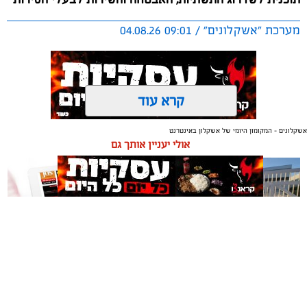
מערכת "אשקלונים" / 09:01 04.08.26
קרא עוד
אשקלונים - המקומון היומי של אשקלון באינטרנט
תגים:
אשקלון
,
מרינה
אולי יעניין אותך גם
החברה הכלכלית הציגה לנציגי בעלי כלי השייט במרינה
תוכנית השקעה מקיפה הכוללת שדרוג התשתיות, חיזוק
מערך האבטחה, הקמת תחנת דלק חדשה ושיפור השירותים.
מנכ"ל החכ"ל: "כל שקל שנגבה מבעלי הסירות חוזר בחזרה
אליהם באמצעות שיפור המרינה והמשך פיתוחה"
תיקון והתקנה שערים חשמליים
משלוחים באשקלון כל העסקים
נציגי העוגנים במרינת אשקלון נפגשו השבוע עם מנכ"ל
בדרום
במקום אחד
החברה הכלכלית לאשקלון, עמית שדה, ומנהל המרינה, גדי