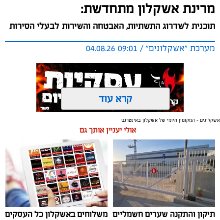
מרינת אשקלון מתחדשת:
תוכנית לשדרוג התשתיות, האבטחה והשירות לבעלי הסירות
מערכת "אשקלונים" / 09:01 04.08.26
קרא עוד
אשקלונים - המקומון היומי של אשקלון באינטרנט
תגים:
אשקלון
,
מרינה
אולי יעניין אותך גם
החברה הכלכלית הציגה לנציגי בעלי כלי השייט במרינה
תוכנית השקעה מקיפה הכוללת שדרוג התשתיות, חיזוק
מערך האבטחה, הקמת תחנת דלק חדשה ושיפור השירותים.
מנכ"ל החכ"ל: "כל שקל שנגבה מבעלי הסירות חוזר בחזרה
אליהם באמצעות שיפור המרינה והמשך פיתוחה"
תיקון והתקנה שערים חשמליים
משלוחים באשקלון כל העסקים