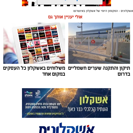
אשקלונים - המקומון היומי של אשקלון באינטרנט
אולי יעניין אותך גם
תגים:
אשקלון
,
אקו פארק
,
פסטיבל באגם
עיריית אשקלון תקיים בסוף חודש אוגוסט את פסטיבל ‘בירה
באגם׳ 3, אירוע המוזיקה והפנאי המרכזי של הקיץ, שיתקיים
בימים רביעי וחמישי, 26-27 באוגוסט 2026, באקו-פארק
אשקלון.
תיקון והתקנה שערים חשמליים
משלוחים באשקלון כל העסקים
בדרום
במקום אחד
לאחר ההצלחה הגדולה של הפסטיבלים הקודמים, צפוי גם
השנה הפסטיבל למשוך אלפי משתתפים, שייהנו מחוויה של
בירה, טעמים ומוזיקה באחד הלוקיישנים היפים בישראל.
המתחם יכלול עשרות דוכני בירה ממבשלות מקומיות
ובינלאומיות, מגוון רחב של דוכני אוכל, מתחמי ישיבה
ואווירה צעירה ותוססת לצד האגם המלאכותי הגדול בישראל.