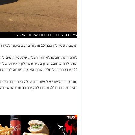
צילום מהזירה | דוברות 'איחוד הצלה'
תושבת אשקלון כבת 20 פונתה במצב בינוני לבית החולים "ברזילי" לאחר שנדקרה בכל חלקי גופה.
לורה זוהר, חובשת ׳איחוד הצלה׳, שהעניקה טיפול רא
אותי לרחוב חובבי ציון בעיר אשקלון לאירוע של א
20 שנדקרה בכל חלקי גופה. האישה פונתה למרכז הרפואי ברזילי בעיר כשמצבה מוגדר בינוני״.
מתחקור ראשוני של שוטרים עולה כי מדובר בקטטה
באירוע, כבנות 20, עוכבו לחקירה בתחנת המשטרה, כאשר הנסיבות עדיין בחקירה.