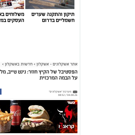
הודגש כי גם לאחר העדכון תמשיך מרינת אשקלון ל
בישראל, כשההכנסות ישמשו להשקעה חוזרת במרי
לרווחת בעלי כלי השייט.
תיקון והתקנה שערים
משלוחים בא
חשמליים בדרום
העסקים במק
אתר אשקלונים - אשקלון
>
חדשות באשקלון
>
הפסטיבל של הקיץ חוזר: נינט טייב, מל
על הבמה המרכזית
מערכת "אשקלונים"
04.08.26 / 08:52