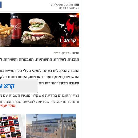
מערכת "אשקלונים"
04.08.26 / 09:01
תגים:
אשקלון
,
מרינה
תוכנית לשדרוג התשתיות, האבטחה והשירות לב
החברה הכלכלית הציגה לנציגי בעלי כלי השייט ב
התשתיות, חיזוק מערך האבטחה, הקמת תחנת דלק ח
שנגבה מבעלי הסירות חוזר בחזרה אליהם באמצעות
קרא ע
נציגי העוגנים במרינת אשקלון נפגשו השבוע עם מ
ומנהל המרינה, גדי שפריצר, לפגישה שבה הוצגה ת
אולי יעני
השקעה בתשתיות, בביטחון, בשירותים ובפיתוח המק
במהלך הפגישה עודכנו נציגי העוגנים, אולס ירצין 
העגינה לא עודכנו, למרות מספר עדכונים שהתקיימו
התחשבות בעוגנים בתקופת המלחמה ואי הוודאות, בו