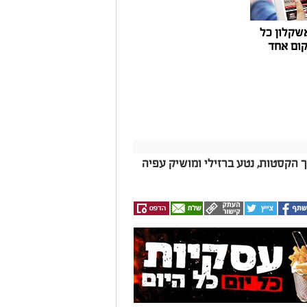
היות המרינה בעלת דמי העגינה ההוגנים
נה, בשיפור התשתיות ובהרחבת השירותים
שקלון כל
ום אחד
ך הקסטות, נטע ברזילי ומושיק עפיה