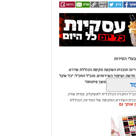
עלי הסירות
מרינה תוכנית השקעה מקיפה הכוללת שדרוג
דשה ושיפור השירותים. מנכ"ל החכ"ל: "כל שקל
 שיפור המרינה והמשך פיתוחה"
וד
נכ"ל החברה הכלכלית לאשקלון, עמית שדה,
וכנית השדרוג המקיפה של המרינה, הכוללת
ין אותך גם
ום לטובת ציבור בעלי הסירות.
ואליסף סדון, כי לאחר שלוש שנים שבהן דמי
 במרינות אחרות, עלייה בעלויות התפעול ומתוך
צעו עדכונים מינוריים בתעריפי העגינה. עוד