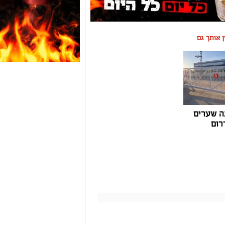
ין אותך גם
ה שערים
רום