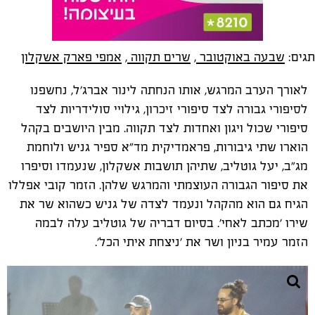
תגים:
שבעה באוקטובר
,
שרים תקווה
,
אמפי פארק אשקלון
לאורך הערב המרגש, אותו הנחתה לינור אברג'ל, נחשפנו
לסיפורי גבורה לצד סיפורי זיכרון, גילויי סולידריות לצד
סיפורי שכול ויגון ואחדות לצד תקווה. מבין היושבים בקהל
הוארו שתי גיבורות, פראמדיקית מד"א ספיר גניש ולוחמת
מג"ב, יעל גוטליב, שתיהן תושבות אשקלון, שנעמדו וסיפרו
את סיפור הגבורה העוצמתי והמרגש שלהן. הזמר קובי אפללו
הגיח גם הוא מהקהל ונעמד לצדה של גניש כשהוא שר את
שירו 'מכתב לאחי'. בסיום דבריה של גוטליב עלה לבמה
הזמר עמיר בניון ושר את 'ניצחת איתי הכל'.