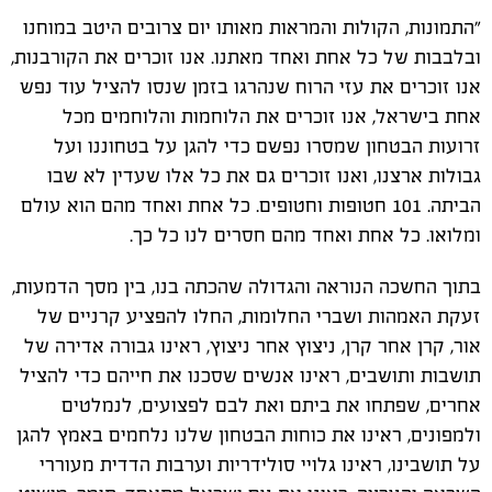
"התמונות, הקולות והמראות מאותו יום צרובים היטב במוחנו
ובלבבות של כל אחת ואחד מאתנו. אנו זוכרים את הקורבנות,
אנו זוכרים את עזי הרוח שנהרגו בזמן שנסו להציל עוד נפש
אחת בישראל, אנו זוכרים את הלוחמות והלוחמים מכל
זרועות הבטחון שמסרו נפשם כדי להגן על בטחוננו ועל
גבולות ארצנו, ואנו זוכרים גם את כל אלו שעדין לא שבו
הביתה. 101 חטופות וחטופים. כל אחת ואחד מהם הוא עולם
ומלואו. כל אחת ואחד מהם חסרים לנו כל כך.
בתוך החשכה הנוראה והגדולה שהכתה בנו, בין מסך הדמעות,
זעקת האמהות ושברי החלומות, החלו להפציע קרניים של
אור, קרן אחר קרן, ניצוץ אחר ניצוץ, ראינו גבורה אדירה של
תושבות ותושבים, ראינו אנשים שסכנו את חייהם כדי להציל
אחרים, שפתחו את ביתם ואת לבם לפצועים, לנמלטים
ולמפונים, ראינו את כוחות הבטחון שלנו נלחמים באמץ להגן
על תושבינו, ראינו גלויי סולידריות וערבות הדדית מעוררי