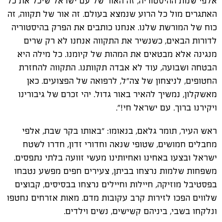
אלפי שנות ההיסטוריה, זה האור של עם ישראל שיכל את כל
האתגרים מול כל הרוע שנמצא בעולם. זה אור של תקווה, זה
כוח של המורשת שלנו. אנחנו כותבים את הפרק בהיסטוריה
לדורות הבאים, כשנשיר את התקווה אנחנו לא רק שרים
מנגינה אלא מבטאים את המהות של קיומנו. כל מילה היא
הבטחה ושבועה, עוד לא אבדה תקוותנו. התקווה להחזרת
החטופים, לניצחון של צה"ל, לרפואה של הפצועים. כאן
מאשקלון, נמשיך להאיר באור גדול. יהי זכרם של גיבורינו
ויקירנו ברוך. עם ישראל חי!".
ראש העיר, תומר גלאם, בנאומו: "באותו בקר שבת, אלפי
מחבלים חמושים, שטופי שנאה וחדורי זדון, חדרו לשטח
ישראל ובצעו באחינו ואחיותינו מעשי זוועה בלתי נתפסים.
משפחות שלמות נרצחו בביתן, צעירים חפים מפשע נטבחו
בפסטיבל מוזיקה, חיילות וחיילים נרצחו בבסיסים, קבוצים
שלווים הפכו לזירות קרב עקובות מדם. מאות אזרחים נחטפו
ונלקחו בשבי, ביניהם קשישים, נשים וילדים.