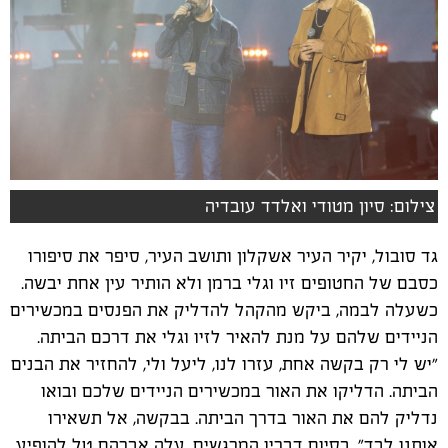
צילום: סיון מטודי ואלדד עובדיה
גד סובול, יקיר העיר אשקלון ותושב העיר, סיפר את סיפורו
כסבם של החטופים זיו וגלי ברמן ולא הותיר עין אחת יבשה.
כשעלה לבמה, ביקש מהקהל להדליק את הפנסים במכשירים
הניידים שלהם על מנת להאיר לזיו וגלי את דרכם הביתה.
"יש לי רק בקשה אחת, עזרו לנו, ליעל ולי, להחזיר את הבנים
הביתה. הדליקו את האור במכשירים הניידים שלכם ובואו
נדליק להם את האור בדרך הביתה. בבקשה, אל תשאירו
אותנו לבד". בסיום דבריו המרגשים, עלה אברהם טל להופיע