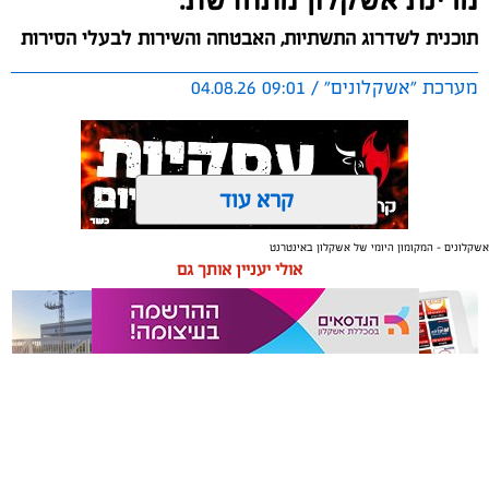
מרינת אשקלון מתחדשת:
תוכנית לשדרוג התשתיות, האבטחה והשירות לבעלי הסירות
מערכת "אשקלונים" / 09:01 04.08.26
קרא עוד
אשקלונים - המקומון היומי של אשקלון באינטרנט
תגים:
אשקלון
,
מרינה
אולי יעניין אותך גם
החברה הכלכלית הציגה לנציגי בעלי כלי השייט במרינה
תוכנית השקעה מקיפה הכוללת שדרוג התשתיות, חיזוק
מערך האבטחה, הקמת תחנת דלק חדשה ושיפור השירותים.
מנכ"ל החכ"ל: "כל שקל שנגבה מבעלי הסירות חוזר בחזרה
אליהם באמצעות שיפור המרינה והמשך פיתוחה"
משלוחים באשקלון כל העסקים
תיקון והתקנה שערים חשמליים
נציגי העוגנים במרינת אשקלון נפגשו השבוע עם מנכ"ל
במקום אחד
בדרום