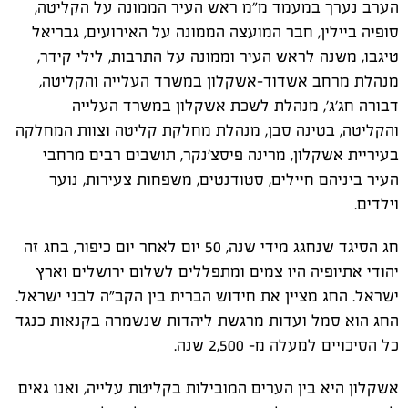
הערב נערך במעמד מ"מ ראש העיר הממונה על הקליטה,
סופיה ביילין, חבר המועצה הממונה על האירועים, גבריאל
טיגבו, משנה לראש העיר וממונה על התרבות, לילי קידר,
מנהלת מרחב אשדוד-אשקלון במשרד העלייה והקליטה,
דבורה חג'ג', מנהלת לשכת אשקלון במשרד העלייה
והקליטה, בטינה סבן, מנהלת מחלקת קליטה וצוות המחלקה
בעיריית אשקלון, מרינה פיסצ'נקר, תושבים רבים מרחבי
העיר ביניהם חיילים, סטודנטים, משפחות צעירות, נוער
וילדים.
חג הסיגד שנחגג מידי שנה, 50 יום לאחר יום כיפור, בחג זה
יהודי אתיופיה היו צמים ומתפללים לשלום ירושלים וארץ
ישראל. החג מציין את חידוש הברית בין הקב"ה לבני ישראל.
החג הוא סמל ועדות מרגשת ליהדות שנשמרה בקנאות כנגד
כל הסיכויים למעלה מ- 2,500 שנה.
אשקלון היא בין הערים המובילות בקליטת עלייה, ואנו גאים