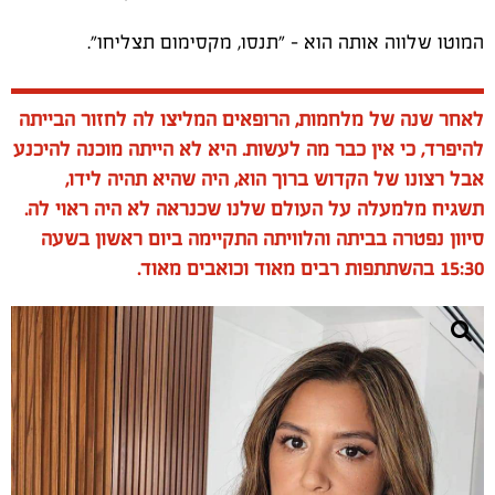
המוטו שלווה אותה הוא - "תנסו, מקסימום תצליחו".
לאחר שנה של מלחמות, הרופאים המליצו לה לחזור הבייתה
להיפרד, כי אין כבר מה לעשות. היא לא הייתה מוכנה להיכנע
אבל רצונו של הקדוש ברוך הוא, היה שהיא תהיה לידו,
תשגיח מלמעלה על העולם שלנו שכנראה לא היה ראוי לה.
סיוון נפטרה בביתה והלוויתה התקיימה ביום ראשון בשעה
15:30 בהשתתפות רבים מאוד וכואבים מאוד.