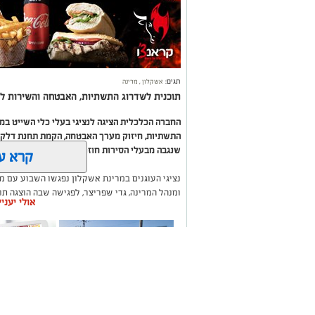
תגים:
אשקלון
,
מרינה
תוכנית לשדרוג התשתיות, האבטחה והשירות לב
החברה הכלכלית הציגה לנציגי בעלי כלי השייט ב
התשתיות, חיזוק מערך האבטחה, הקמת תחנת דלק ח
שנגבה מבעלי הסירות חוזר בחזרה אליהם באמצעות
קרא ע
נציגי העוגנים במרינת אשקלון נפגשו השבוע עם מ
ומנהל המרינה, גדי שפריצר, לפגישה שבה הוצגה ת
אולי יעני
השקעה בתשתיות, בביטחון, בשירותים ובפיתוח המק
במהלך הפגישה עודכנו נציגי העוגנים, אולס ירצין 
העגינה לא עודכנו, למרות מספר עדכונים שהתקיימו
התחשבות בעוגנים בתקופת המלחמה ואי הוודאות, בו
הודגש כי גם לאחר העדכון תמשיך מרינת אשקלון ל
בישראל, כשההכנסות ישמשו להשקעה חוזרת במרי
לרווחת בעלי כלי השייט.
תיקון והתקנה שערים
משלוחים בא