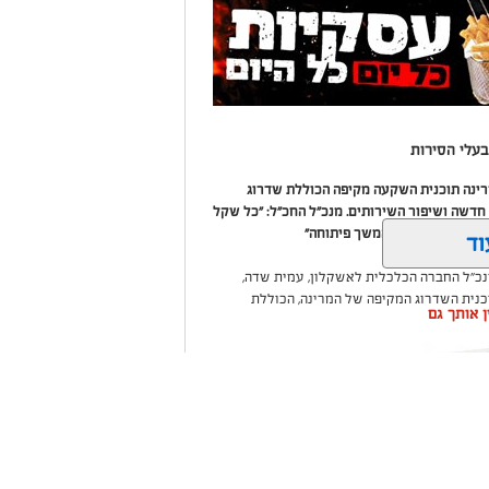
עלי הסירות
מרינה תוכנית השקעה מקיפה הכוללת שדרוג
דשה ושיפור השירותים. מנכ"ל החכ"ל: "כל שקל
 שיפור המרינה והמשך פיתוחה"
וד
נכ"ל החברה הכלכלית לאשקלון, עמית שדה,
וכנית השדרוג המקיפה של המרינה, הכוללת
ין אותך גם
ום לטובת ציבור בעלי הסירות.
ואליסף סדון, כי לאחר שלוש שנים שבהן דמי
 במרינות אחרות, עלייה בעלויות התפעול ומתוך
צעו עדכונים מינוריים בתעריפי העגינה. עוד
היות המרינה בעלת דמי העגינה ההוגנים
נה, בשיפור התשתיות ובהרחבת השירותים
שקלון כל