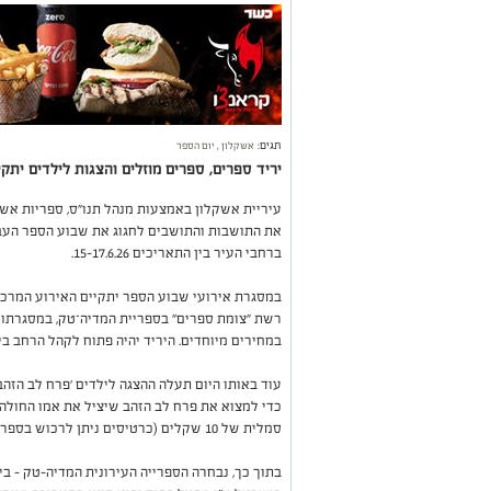
תגים:
אשקלון
,
יום הספר
יריד ספרים, ספרים מוזלים והצגות לילדים ית
עיריית אשקלון באמצעות מנהל תנו"ס, ספריות אש
את התושבות והתושבים לחגוג את שבוע הספר העברי
ברחבי העיר בין התאריכים 15-17.6.26.
רשת "צומת ספרים" בספריית המדיה־טק, במסגרתו י
במחירים מיוחדים. היריד יהיה פתוח לקהל הרחב בין השעות 00
עוד באותו היום תעלה ההצגה לילדים 'פרח לב הזה
כדי למצוא את פרח לב הזהב שיציל את אמו החולה
סמלית של 10 שקלים (כרטיסים ניתן לרכוש בספרייה וביום האירוע).
בתוך כך, נבחרה הספרייה העירונית המדיה-טק - ב