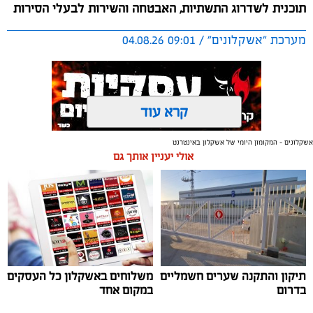
תוכנית לשדרוג התשתיות, האבטחה והשירות לבעלי הסירות
מערכת "אשקלונים" / 09:01 04.08.26
קרא עוד
אשקלונים - המקומון היומי של אשקלון באינטרנט
תגים:
אשקלון
,
מרינה
אולי יעניין אותך גם
החברה הכלכלית הציגה לנציגי בעלי כלי השייט במרינה
תוכנית השקעה מקיפה הכוללת שדרוג התשתיות, חיזוק
מערך האבטחה, הקמת תחנת דלק חדשה ושיפור השירותים.
מנכ"ל החכ"ל: "כל שקל שנגבה מבעלי הסירות חוזר בחזרה
אליהם באמצעות שיפור המרינה והמשך פיתוחה"
תיקון והתקנה שערים חשמליים
משלוחים באשקלון כל העסקים
נציגי העוגנים במרינת אשקלון נפגשו השבוע עם מנכ"ל
בדרום
במקום אחד
החברה הכלכלית לאשקלון, עמית שדה, ומנהל המרינה, גדי