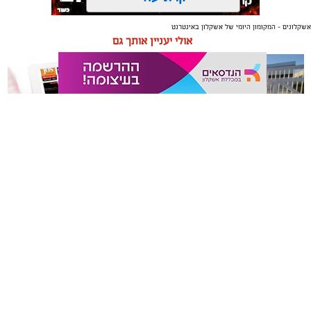
אשקלונים - המקומון היומי של אשקלון באינטרנט
תגים:
אשקלון
,
מרינה
אולי יעניין אותך גם
החברה הכלכלית הציגה לנציגי בעלי כלי השייט במרינה
תוכנית השקעה מקיפה הכוללת שדרוג התשתיות, חיזוק
מערך האבטחה, הקמת תחנת דלק חדשה ושיפור השירותים.
מנכ"ל החכ"ל: "כל שקל שנגבה מבעלי הסירות חוזר בחזרה
אליהם באמצעות שיפור המרינה והמשך פיתוחה"
תיקון והתקנה שערים חשמליים
משלוחים באשקלון כל העסקים
נציגי העוגנים במרינת אשקלון נפגשו השבוע עם מנכ"ל
בדרום
במקום אחד
החברה הכלכלית לאשקלון, עמית שדה, ומנהל המרינה, גדי
שפריצר, לפגישה שבה הוצגה תוכנית השדרוג המקיפה של
המרינה, הכוללת השקעה בתשתיות, בביטחון, בשירותים
ובפיתוח המקום לטובת ציבור בעלי הסירות.
במהלך הפגישה עודכנו נציגי העוגנים, אולס ירצין ואליסף
סדון, כי לאחר שלוש שנים שבהן דמי העגינה לא עודכנו,