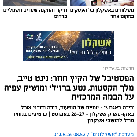
אליהם באמצעות שיפור המרינה והמשך פיתוחה"
משלוחים באשקלון כל העסקים
תיקון והתקנה שערים חשמליים
נציגי העוגנים במרינת אשקלון נפגשו השבוע עם מנכ"ל
במקום אחד
בדרום
החברה הכלכלית לאשקלון, עמית שדה, ומנהל המרינה, גדי
שפריצר, לפגישה שבה הוצגה תוכנית השדרוג המקיפה של
המרינה, הכוללת השקעה בתשתיות, בביטחון, בשירותים
ובפיתוח המקום לטובת ציבור בעלי הסירות.
במהלך הפגישה עודכנו נציגי העוגנים, אולס ירצין ואליסף
חדשות באשקלון
סדון, כי לאחר שלוש שנים שבהן דמי העגינה לא עודכנו,
הפסטיבל של הקיץ חוזר: נינט טייב,
למרות מספר עדכונים שהתקיימו במרינות אחרות, עלייה
מלך הקסטות, נטע ברזילי ומושיק עפיה
בעלויות התפעול ומתוך התחשבות בעוגנים בתקופת
על הבמה המרכזית
המלחמה ואי הוודאות, בוצעו עדכונים מינוריים בתעריפי
העגינה. עוד הודגש כי גם לאחר העדכון תמשיך מרינת
‘בירה באגם 3’ - יומיים של הופעות, בירה ודוכני אוכל
אשקלון להיות המרינה בעלת דמי העגינה ההוגנים בישראל,
באקו-פארק אשקלון - 26-27 באוגוסט | כרטיסים במחיר
כשההכנסות ישמשו להשקעה חוזרת במרינה, בשיפור
מוזל לתושבי אשקלון
התשתיות ובהרחבת השירותים לרווחת בעלי כלי השייט.
מערכת "אשקלונים" / 08:52 04.08.26