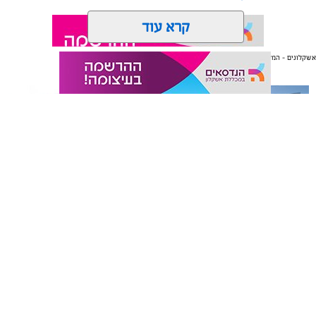
קרא עוד
אשקלונים - המקומון היומי של אשקלון באינטרנט
אולי יעניין אותך גם
תגים:
אשקלון
,
אקו פארק
,
פסטיבל באגם
עיריית אשקלון תקיים בסוף חודש אוגוסט את פסטיבל ‘בירה
באגם׳ 3, אירוע המוזיקה והפנאי המרכזי של הקיץ, שיתקיים
בימים רביעי וחמישי, 26-27 באוגוסט 2026, באקו-פארק
אשקלון.
תיקון והתקנה שערים חשמליים
משלוחים באשקלון כל העסקים
בדרום
במקום אחד
לאחר ההצלחה הגדולה של הפסטיבלים הקודמים, צפוי גם
השנה הפסטיבל למשוך אלפי משתתפים, שייהנו מחוויה של
בירה, טעמים ומוזיקה באחד הלוקיישנים היפים בישראל.
המתחם יכלול עשרות דוכני בירה ממבשלות מקומיות
ובינלאומיות, מגוון רחב של דוכני אוכל, מתחמי ישיבה