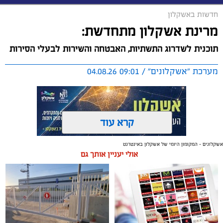
חדשות באשקלון
מרינת אשקלון מתחדשת:
תוכנית לשדרוג התשתיות, האבטחה והשירות לבעלי הסירות
מערכת "אשקלונים" / 09:01 04.08.26
קרא עוד
אשקלונים - המקומון היומי של אשקלון באינטרנט
תגים:
אשקלון
,
מרינה
אולי יעניין אותך גם
החברה הכלכלית הציגה לנציגי בעלי כלי השייט במרינה
תוכנית השקעה מקיפה הכוללת שדרוג התשתיות, חיזוק
מערך האבטחה, הקמת תחנת דלק חדשה ושיפור השירותים.
מנכ"ל החכ"ל: "כל שקל שנגבה מבעלי הסירות חוזר בחזרה