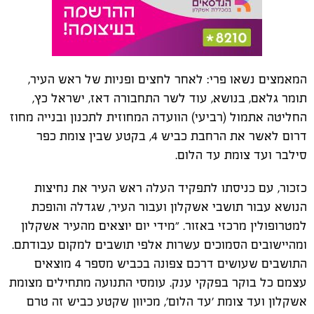
המאמצים נשאו פרי: לאחר לחצים ופניות של ראש העיר,
תומר גלאם, בנושא, עוד לשר התחבורה דאז, ישראל כץ,
החליטה אתמול (רביעי) הוועדה המחוזית לתכנון ובנייה מחוז
דרום לאשר את הרחבת כביש 4, בקטע שבין צומת כפר
סילבר ועד צומת עד הלום.
כזכור, עם כניסתו לתפקיד העלה ראש העיר את נחיצות
הנושא עבור תושבי אשקלון ועבור העיר, שגדלה והופכת
למטרופולין מרכזי באזור. ״מידי יום יוצאים מהעיר אשקלון
ומהיישובים הסמוכים עשרות אלפי תושבים למקום עבודתם.
התושבים שעושים דרכם צפונה בכביש מספר 4 מוצאים
עצמם כל בוקר בפקקי ענק. עומסי התנועה מתחילים מצומת
אשקלון ועד צומת 'עד הלום', מכיוון שקטע כביש זה טרם