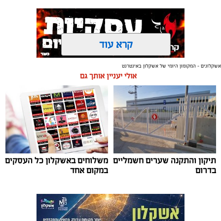
קרא עוד
אשקלונים - המקומון היומי של אשקלון באינטרנט
תגים:
אשקלון
,
מרינה
אולי יעניין אותך גם
החברה הכלכלית הציגה לנציגי בעלי כלי השייט במרינה
תוכנית השקעה מקיפה הכוללת שדרוג התשתיות, חיזוק
מערך האבטחה, הקמת תחנת דלק חדשה ושיפור השירותים.
מנכ"ל החכ"ל: "כל שקל שנגבה מבעלי הסירות חוזר בחזרה
אליהם באמצעות שיפור המרינה והמשך פיתוחה"
תיקון והתקנה שערים חשמליים
משלוחים באשקלון כל העסקים
נציגי העוגנים במרינת אשקלון נפגשו השבוע עם מנכ"ל
בדרום
במקום אחד
החברה הכלכלית לאשקלון, עמית שדה, ומנהל המרינה, גדי
שפריצר, לפגישה שבה הוצגה תוכנית השדרוג המקיפה של
המרינה, הכוללת השקעה בתשתיות, בביטחון, בשירותים