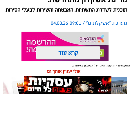
תוכנית לשדרוג התשתיות, האבטחה והשירות לבעלי הסירות
מערכת "אשקלונים" / 09:01 04.08.26
קרא עוד
אשקלונים - המקומון היומי של אשקלון באינטרנט
תגים:
אשקלון
,
מרינה
אולי יעניין אותך גם
החברה הכלכלית הציגה לנציגי בעלי כלי השייט במרינה
תוכנית השקעה מקיפה הכוללת שדרוג התשתיות, חיזוק
מערך האבטחה, הקמת תחנת דלק חדשה ושיפור השירותים.
מנכ"ל החכ"ל: "כל שקל שנגבה מבעלי הסירות חוזר בחזרה
אליהם באמצעות שיפור המרינה והמשך פיתוחה"
תיקון והתקנה שערים חשמליים
משלוחים באשקלון כל העסקים
נציגי העוגנים במרינת אשקלון נפגשו השבוע עם מנכ"ל
בדרום
במקום אחד