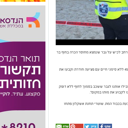
יווח במוקד 101 של מד"א במרחב לכיש על גבר שנמצא מחוסר הכרה בחוף בר
חובשים ופראמדיקים של מד"א דיווחו על גבר כבן 45 ללא סימני חיים עם פציעה חודרת וקבעו את
ובילו אותנו לגבר ששכב בסמוך לחוף ללא דופק
 לקבוע את מותו במקום".
כעת בכבוד המת. שוטרי תחנת אשקלון פתחו