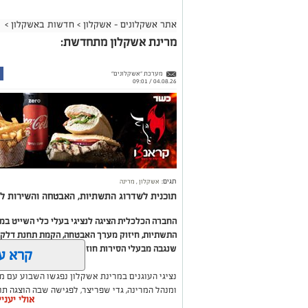
אתר אשקלונים - אשקלון
>
חדשות באשקלון
>
מרינת אשקלון מתחדשת:
מערכת "אשקלונים"
04.08.26 / 09:01
תגים:
אשקלון
,
מרינה
תוכנית לשדרוג התשתיות, האבטחה והשירות לב
החברה הכלכלית הציגה לנציגי בעלי כלי השייט ב
התשתיות, חיזוק מערך האבטחה, הקמת תחנת דלק ח
שנגבה מבעלי הסירות חוזר בחזרה אליהם באמצעות
קרא ע
נציגי העוגנים במרינת אשקלון נפגשו השבוע עם מ
ומנהל המרינה, גדי שפריצר, לפגישה שבה הוצגה ת
אולי יעני
השקעה בתשתיות, בביטחון, בשירותים ובפיתוח המק