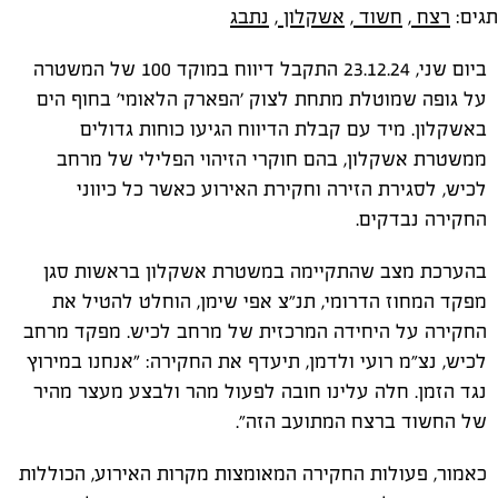
תגים:
רצח
,
חשוד
,
אשקלון
,
נתבג
ביום שני, 23.12.24 התקבל דיווח במוקד 100 של המשטרה
על גופה שמוטלת מתחת לצוק ׳הפארק הלאומי׳ בחוף הים
באשקלון. מיד עם קבלת הדיווח הגיעו כוחות גדולים
ממשטרת אשקלון, בהם חוקרי הזיהוי הפלילי של מרחב
לכיש, לסגירת הזירה וחקירת האירוע כאשר כל כיווני
החקירה נבדקים.
בהערכת מצב שהתקיימה במשטרת אשקלון בראשות סגן
מפקד המחוז הדרומי, תנ״צ אפי שימן, הוחלט להטיל את
החקירה על היחידה המרכזית של מרחב לכיש. מפקד מרחב
לכיש, נצ״מ רועי ולדמן, תיעדף את החקירה: "אנחנו במירוץ
נגד הזמן. חלה עלינו חובה לפעול מהר ולבצע מעצר מהיר
של החשוד ברצח המתועב הזה״.
כאמור, פעולות החקירה המאומצות מקרות האירוע, הכוללות