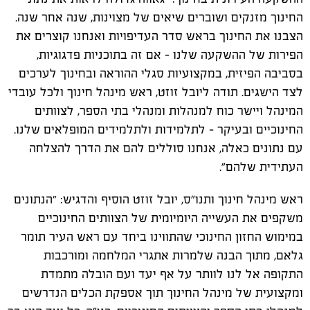
החינוך מזנקים ושוברים שיאים של מצוינות, שנה אחר שנה.
הצבנו את החינוך בראש סדר העדיפויות ואנחנו קוצרים את
הפירות של ההשקעה שלנו – אם זה בתוכניות פדגוגיות,
בסביבה הפיזית, במקצועיות סגלי ההוראה ובחינוך לערכים
לצד הישגים. תודה ליובל זוזט, ראש מינהל חינוך ולכל עובדי
המינהל ויישר כוח למנהלות ומנהלי בתי הספר, לצוותים
החינוכיים ובעיקר - לתלמידות ולתלמידים המופלאים שלנו.
עם נתונים כאלה, אנחנו סוללים להם את הדרך להצלחה
העתידית שלהם".
ראש מינהל חינוך ותנו"ס, יובל זוזט הוסיף והדגיש: ״הנתונים
משקפים את העשייה היומיומית של הצוותים החינוכיים
במימוש החזון החינוכי שהתווינו ביחד עם ראש העיר תומר
גלאם, מתוך הבנה שלמרות אתגרי המלחמה ומורכבות
התקופה אל לנו לוותר על אף יעד ועם הובלה מתמדת
ומקצועית של מינהל החינוך תוך אספקת הכלים הנדרשים