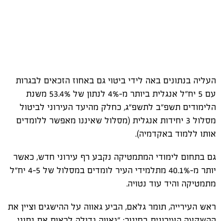
העליה בנתונים באה לידי ביטוי גם באחוז הזכאים לבגרות
עם 5 יח"ל אנגלית ביותר מ-4% לנתון של 53.4% משנת
הלימודים תשפ"ב לתשפ"ג, כחלק מהיעד העירוני לביטול
מסלול 3 יחידות אנגלית (מסלול שאיננו מאפשר ללומדים
אותו ללמוד באקדמיה).
גם בתחום לימודי המתמטיקה נקבע רף עירוני חדש, כאשר
יותר מ-40.1% מתלמידי העיר לומדים במסלול של 4-5 יח"ל
מתמטיקה והיד עוד נטויה.
ראש העירייה, תומר גלאם, הביע גאווה על ההישגים וציין את
ההשקעה העירונית בחינוך: "גאווה גדולה לראות את נתוני