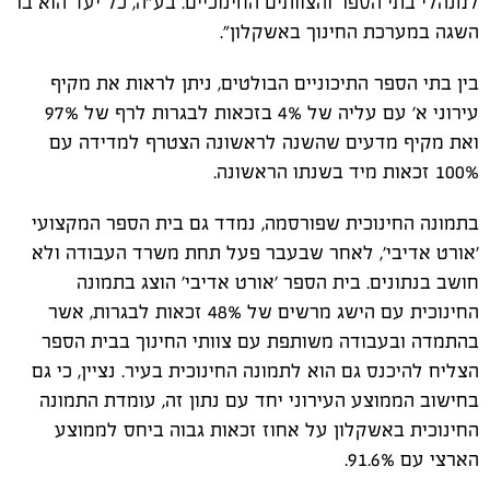
למנהלי בתי הספר והצוותים החינוכיים. בע"ה, כל יעד הוא בר
השגה במערכת החינוך באשקלון".
בין בתי הספר התיכוניים הבולטים, ניתן לראות את מקיף
עירוני א' עם עליה של 4% בזכאות לבגרות לרף של 97%
ואת מקיף מדעים שהשנה לראשונה הצטרף למדידה עם
100% זכאות מיד בשנתו הראשונה.
בתמונה החינוכית שפורסמה, נמדד גם בית הספר המקצועי
׳אורט אדיבי׳, לאחר שבעבר פעל תחת משרד העבודה ולא
חושב בנתונים. בית הספר ׳אורט אדיבי׳ הוצג בתמונה
החינוכית עם הישג מרשים של 48% זכאות לבגרות, אשר
בהתמדה ובעבודה משותפת עם צוותי החינוך בבית הספר
הצליח להיכנס גם הוא לתמונה החינוכית בעיר. נציין, כי גם
בחישוב הממוצע העירוני יחד עם נתון זה, עומדת התמונה
החינוכית באשקלון על אחוז זכאות גבוה ביחס לממוצע
הארצי עם 91.6%.