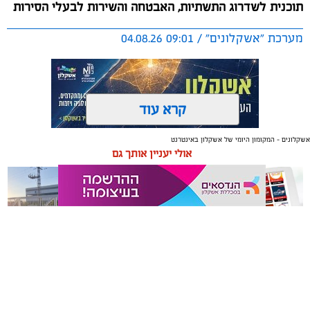
תוכנית לשדרוג התשתיות, האבטחה והשירות לבעלי הסירות
מערכת "אשקלונים" / 09:01 04.08.26
קרא עוד
אשקלונים - המקומון היומי של אשקלון באינטרנט
תגים:
אשקלון
,
מרינה
אולי יעניין אותך גם
החברה הכלכלית הציגה לנציגי בעלי כלי השייט במרינה
תוכנית השקעה מקיפה הכוללת שדרוג התשתיות, חיזוק
מערך האבטחה, הקמת תחנת דלק חדשה ושיפור השירותים.
מנכ"ל החכ"ל: "כל שקל שנגבה מבעלי הסירות חוזר בחזרה
אליהם באמצעות שיפור המרינה והמשך פיתוחה"
משלוחים באשקלון כל העסקים
תיקון והתקנה שערים חשמליים
נציגי העוגנים במרינת אשקלון נפגשו השבוע עם מנכ"ל
במקום אחד
בדרום
החברה הכלכלית לאשקלון, עמית שדה, ומנהל המרינה, גדי