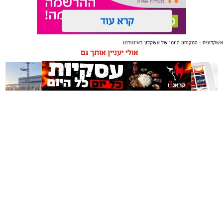
קרא עוד
אשקלונים - המקומון היומי של אשקלון באינטרנט
תגים:
אשקלון
,
מרינה
אולי יעניין אותך גם
החברה הכלכלית הציגה לנציגי בעלי כלי השייט במרינה
תוכנית השקעה מקיפה הכוללת שדרוג התשתיות, חיזוק
מערך האבטחה, הקמת תחנת דלק חדשה ושיפור השירותים.
מנכ"ל החכ"ל: "כל שקל שנגבה מבעלי הסירות חוזר בחזרה
אליהם באמצעות שיפור המרינה והמשך פיתוחה"
משלוחים באשקלון כל העסקים
תיקון והתקנה שערים חשמליים
נציגי העוגנים במרינת אשקלון נפגשו השבוע עם מנכ"ל
במקום אחד
בדרום
החברה הכלכלית לאשקלון, עמית שדה, ומנהל המרינה, גדי
שפריצר, לפגישה שבה הוצגה תוכנית השדרוג המקיפה של
המרינה, הכוללת השקעה בתשתיות, בביטחון, בשירותים
ובפיתוח המקום לטובת ציבור בעלי הסירות.